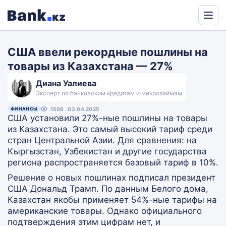
Powered
by
США ввели рекордные пошлины на
Translate
товары из Казахстана — 27%
Диана Уалиева
Эксперт по банковским кредитам и микрозаймам
ФИНАНСЫ
1506
03.04.2025
США установили 27%-ные пошлины на товары
из Казахстана. Это самый высокий тариф среди
стран Центральной Азии. Для сравнения: на
Кыргызстан, Узбекистан и другие государства
региона распространяется базовый тариф в 10%.
Решение о новых пошлинах подписал президент
США Дональд Трамп. По данным Белого дома,
Казахстан якобы применяет 54%-ные тарифы на
американские товары. Однако официального
подтверждения этим цифрам нет, и