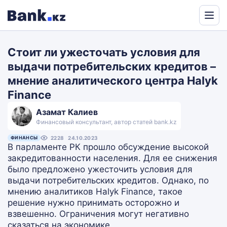
Powered
by
Стоит ли ужесточать условия для
Translate
выдачи потребительских кредитов –
мнение аналитического центра Halyk
Finance
Азамат Калиев
Финансовый консультант, автор статей bank.kz
ФИНАНСЫ
2228
24.10.2023
В парламенте РК прошло обсуждение высокой
закредитованности населения. Для ее снижения
было предложено ужесточить условия для
выдачи потребительских кредитов. Однако, по
мнению аналитиков Halyk Finance, такое
решение нужно принимать осторожно и
взвешенно. Ограничения могут негативно
сказаться на экономике.