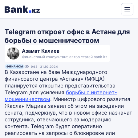
Powered
by
Telegram откроет офис в Астане для
Translate
борьбы с мошенничеством
Азамат Калиев
Финансовый консультант, автор статей bank.kz
ФИНАНСЫ
943
31.10.2024
В Казахстане на базе Международного
финансового центра «Астана» (МФЦА)
планируется открытие представительства
Telegram для усиления
борьбы с интернет-
мошенничеством
. Министр цифрового развития
Жаслан Мадиев заявил об этом на заседании
сената, подчеркнув, что в новом офисе назначат
сотрудника, отвечающего за модерацию
контента. Telegram будет оперативно
реагировать на запросы о блокировке или