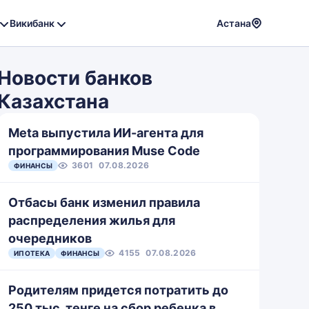
Викибанк
Астана
Powere
by
Новости банков
Translat
Казахстана
Meta выпустила ИИ-агента для
программирования Muse Code
3601
07.08.2026
ФИНАНСЫ
Отбасы банк изменил правила
распределения жилья для
очередников
4155
07.08.2026
ИПОТЕКА
ФИНАНСЫ
Родителям придется потратить до
250 тыс. тенге на сбор ребенка в