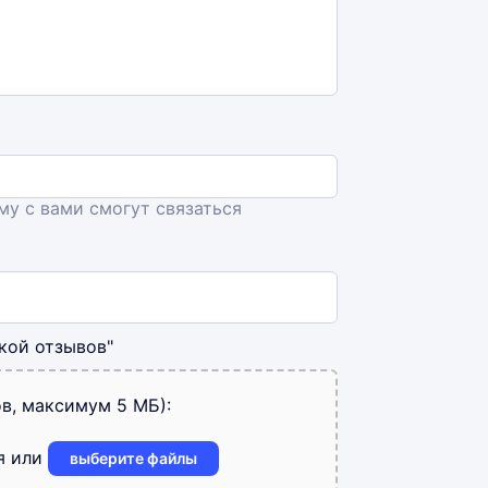
ему с вами смогут связаться
кой отзывов"
в, максимум 5 МБ):
я или
выберите файлы