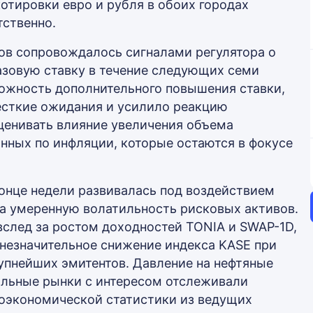
 котировки евро и рубля в обоих городах
тственно.
гов сопровождалось сигналами регулятора о
зовую ставку в течение следующих семи
ожность дополнительного повышения ставки,
есткие ожидания и усилило реакцию
ценивать влияние увеличения объема
ных по инфляции, которые остаются в фокусе
онце недели развивалась под воздействием
а умеренную волатильность рисковых активов.
след за ростом доходностей TONIA и SWAP-1D,
незначительное снижение индекса KASE при
упнейших эмитентов. Давление на нефтяные
бальные рынки с интересом отслеживали
роэкономической статистики из ведущих