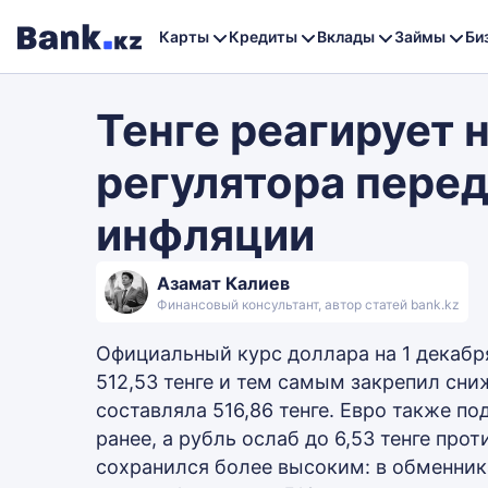
Карты
Кредиты
Вклады
Займы
Би
Тенге реагирует 
регулятора пере
инфляции
Азамат Калиев
Финансовый консультант, автор статей bank.kz
Официальный курс доллара на 1 декабря
512,53 тенге и тем самым закрепил сни
составляла 516,86 тенге. Евро также по
ранее, а рубль ослаб до 6,53 тенге прот
сохранился более высоким: в обменник