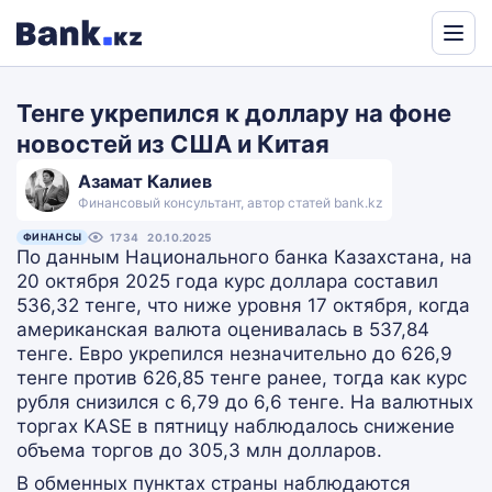
Powered
by
Тенге укрепился к доллару на фоне
Translate
новостей из США и Китая
Азамат Калиев
Финансовый консультант, автор статей bank.kz
ФИНАНСЫ
1734
20.10.2025
По данным Национального банка Казахстана, на
20 октября 2025 года курс доллара составил
536,32 тенге, что ниже уровня 17 октября, когда
американская валюта оценивалась в 537,84
тенге. Евро укрепился незначительно до 626,9
тенге против 626,85 тенге ранее, тогда как курс
рубля снизился с 6,79 до 6,6 тенге. На валютных
торгах KASE в пятницу наблюдалось снижение
объема торгов до 305,3 млн долларов.
В обменных пунктах страны наблюдаются