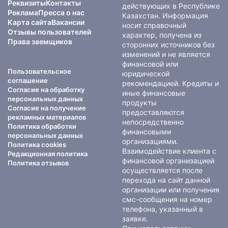
Реквизиты
Контакты
действующих в Республике
Реклама
Пресса о нас
Казахстан. Информация
Карта сайта
Вакансии
носит справочный
Отзывы пользователей
характер, получена из
Права заемщиков
сторонних источников без
изменений и не является
финансовой или
Пользовательское
юридической
соглашение
рекомендацией. Кредиты и
Согласие на обработку
иные финансовые
персональных данных
продукты
Согласие на получение
предоставляются
рекламных материалов
непосредственно
Политика обработки
финансовыми
персональных данных
организациями.
Политика cookies
Взаимодействие клиента с
Редакционная политика
финансовой организацией
Политика отзывов
осуществляется после
перехода на сайт данной
организации или получения
смс-сообщения на номер
телефона, указанный в
заявке.