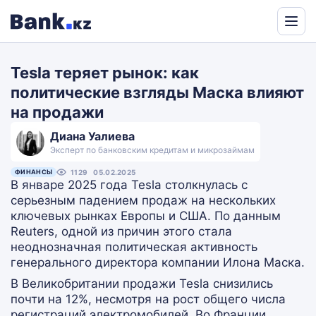
Powered
by
Tesla теряет рынок: как
Translate
политические взгляды Маска влияют
на продажи
Диана Уалиева
Эксперт по банковским кредитам и микрозаймам
ФИНАНСЫ
1129
05.02.2025
В январе 2025 года Tesla столкнулась с
серьезным падением продаж на нескольких
ключевых рынках Европы и США. По данным
Reuters, одной из причин этого стала
неоднозначная политическая активность
генерального директора компании Илона Маска.
В Великобритании продажи Tesla снизились
почти на 12%, несмотря на рост общего числа
регистраций электромобилей. Во Франции