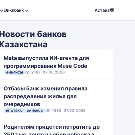
Викибанк
Астана
Powere
by
Новости банков
Translat
Казахстана
Meta выпустила ИИ-агента для
программирования Muse Code
2167
07.08.2026
ФИНАНСЫ
Отбасы банк изменил правила
распределения жилья для
очередников
1862
07.08.2026
ИПОТЕКА
ФИНАНСЫ
Родителям придется потратить до
250 тыс. тенге на сбор ребенка в