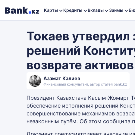
Карты
Кредиты
Вклады
Займы
Би
Токаев утвердил 
решений Констит
возврате активов
Азамат Калиев
Финансовый консультант, автор статей bank.kz
Президент Казахстана Касым-Жомарт То
обеспечение исполнения решений Конст
совершенствование механизмов возврат
незаконным путём. Об этом сообщила 
Документ предусматривает внесение из