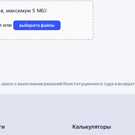
в, максимум 5 МБ):
я или
выберите файлы
 закон о выполнении решений Конституционного суда и возврат
ги
Калькуляторы