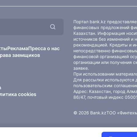
Портал bank.kz предоставля
финансовых предложений фин
Казахстан. Информация носит
источников без изменений и 
рекомендацией. Кредиты и и
кты
Реклама
Пресса о нас
непосредственно финансовым
рава заемщиков
финансовой организацией осу
организации или получения с
заявке.
При использовании материало
Для рассылки используются 
пользовательским соглашени
в
Адрес: Казахстан, город Ал
литика cookies
86/47, почтовый индекс 0500
© 2026 Bank.kz
ТОО «Финтех