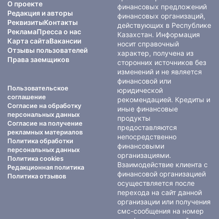
О проекте
финансовых предложений
Редакция и авторы
финансовых организаций,
Реквизиты
Контакты
действующих в Республике
Реклама
Пресса о нас
Казахстан. Информация
Карта сайта
Вакансии
носит справочный
Отзывы пользователей
характер, получена из
Права заемщиков
сторонних источников без
изменений и не является
финансовой или
Пользовательское
юридической
соглашение
рекомендацией. Кредиты и
Согласие на обработку
иные финансовые
персональных данных
продукты
Согласие на получение
предоставляются
рекламных материалов
непосредственно
Политика обработки
финансовыми
персональных данных
организациями.
Политика cookies
Взаимодействие клиента с
Редакционная политика
финансовой организацией
Политика отзывов
осуществляется после
перехода на сайт данной
организации или получения
смс-сообщения на номер