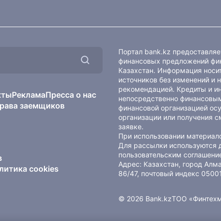
Портал bank.kz предоставля
финансовых предложений фин
Казахстан. Информация носит
источников без изменений и 
рекомендацией. Кредиты и и
кты
Реклама
Пресса о нас
непосредственно финансовым
рава заемщиков
финансовой организацией осу
организации или получения с
заявке.
При использовании материало
Для рассылки используются 
пользовательским соглашени
в
Адрес: Казахстан, город Ал
литика cookies
86/47, почтовый индекс 0500
© 2026 Bank.kz
ТОО «Финтех