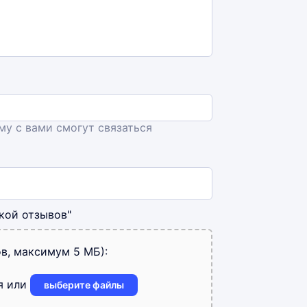
ему с вами смогут связаться
кой отзывов"
в, максимум 5 МБ):
я или
выберите файлы