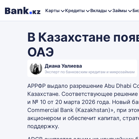
Карты
Кредиты
Вклады
Займы
Би
В Казахстане поя
ОАЭ
Диана Уалиева
Эксперт по банковским кредитам и микрозаймам
АРРФР выдало разрешение Abu Dhabi Co
Казахстане. Соответствующее решение 
и № 10 от 20 марта 2026 года. Новый б
Commercial Bank (Kazakhstan)», при эт
акционером и обеспечит капитал, стра
поддержку.