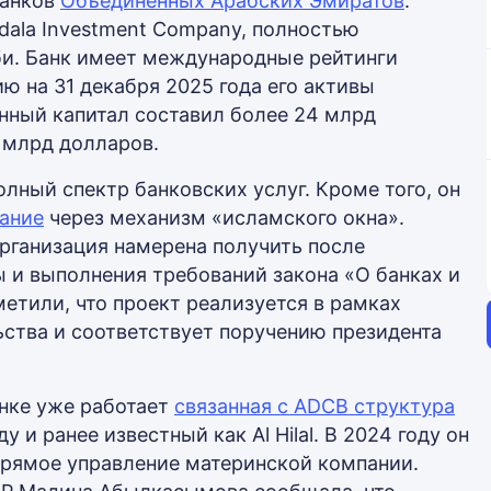
банков
Объединенных Арабских Эмиратов
.
ala Investment Company, полностью
и. Банк имеет международные рейтинги
нию на 31 декабря 2025 года его активы
нный капитал составил более 24 млрд
 млрд долларов.
лный спектр банковских услуг. Кроме того, он
ание
через механизм «исламского окна».
рганизация намерена получить после
 и выполнения требований закона «О банках и
етили, что проект реализуется в рамках
ства и соответствует поручению президента
ынке уже работает
связанная с ADCB структура
 и ранее известный как Al Hilal. В 2024 году он
прямое управление материнской компании.