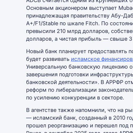
ADCB считается одним из крупнейших 
Основным акционером выступает Mubad
принадлежащая правительству Абу-Даб
A+/F1/Stable по шкале Fitch. По состоя
превысили 210 млрд долларов, собстве
долларов, а чистая прибыль — свыше 3
Новый банк планирует предоставлять по
будет развивать
исламское финансиров
Универсальную банковскую лицензию о
завершения подготовки инфраструктуры
банковской деятельности». В АРРФР отм
реформ по либерализации законодатель
по усилению конкуренции в секторе.
В агентстве также напомнили, что на р
— исламский банк, созданный в 2010 году
прошел реорганизацию и перешел под 