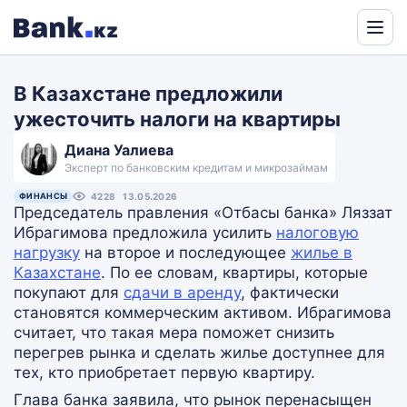
Powered
by
В Казахстане предложили
Translate
ужесточить налоги на квартиры
Диана Уалиева
Эксперт по банковским кредитам и микрозаймам
ФИНАНСЫ
4228
13.05.2026
Председатель правления «Отбасы банка» Ляззат
Ибрагимова предложила усилить
налоговую
нагрузку
на второе и последующее
жилье в
Казахстане
. По ее словам, квартиры, которые
покупают для
сдачи в аренду
, фактически
становятся коммерческим активом. Ибрагимова
считает, что такая мера поможет снизить
перегрев рынка и сделать жилье доступнее для
тех, кто приобретает первую квартиру.
Глава банка заявила, что рынок перенасыщен