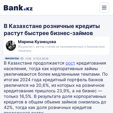
Powered
by
В Казахстане розничные кредиты
Translate
растут быстрее бизнес-займов
Марина Кузнецова
Журналист, автор статей на экономическую и банковскую
тематику
ФИНАНСЫ
1128
07.03.2025
В Казахстане продолжается
рост
кредитования
населения, тогда как корпоративные займы
увеличиваются более медленными темпами. По
итогам 2024 года кредитный портфель банков
увеличился на 20,6%, из которых на розничное
кредитование пришлось 23,9%, а на бизнес —
только 16,5%. В результате доля корпоративных
кредитов в общем объеме займов снизилась до
42%, тогда как доля розничных кредитов