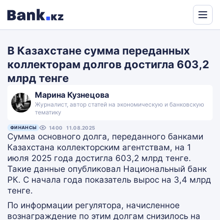
Powered
by
В Казахстане сумма переданных
Translate
коллекторам долгов достигла 603,2
млрд тенге
Марина Кузнецова
Журналист, автор статей на экономическую и банковскую
тематику
ФИНАНСЫ
1400
11.08.2025
Сумма основного долга, переданного банками
Казахстана коллекторским агентствам, на 1
июля 2025 года достигла 603,2 млрд тенге.
Такие данные опубликовал Национальный банк
РК. С начала года показатель вырос на 3,4 млрд
тенге.
По информации регулятора, начисленное
вознаграждение по этим долгам снизилось на