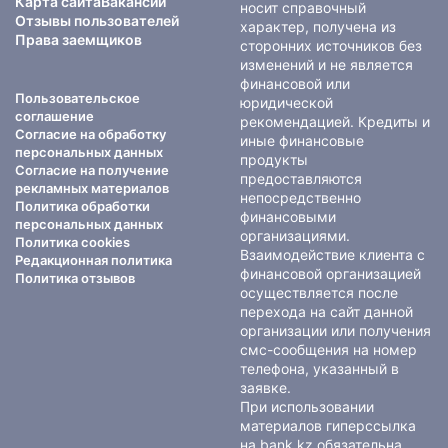
Карта сайта
Вакансии
носит справочный
Отзывы пользователей
характер, получена из
Права заемщиков
сторонних источников без
изменений и не является
финансовой или
Пользовательское
юридической
соглашение
рекомендацией. Кредиты и
Согласие на обработку
иные финансовые
персональных данных
продукты
Согласие на получение
предоставляются
рекламных материалов
непосредственно
Политика обработки
финансовыми
персональных данных
организациями.
Политика cookies
Взаимодействие клиента с
Редакционная политика
финансовой организацией
Политика отзывов
осуществляется после
перехода на сайт данной
организации или получения
смс-сообщения на номер
телефона, указанный в
заявке.
При использовании
материалов гиперссылка
на bank.kz обязательна.