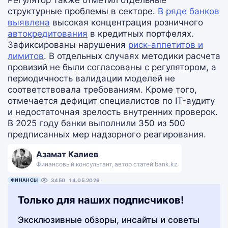
Регулятор также отметил отдельные
структурные проблемы в секторе.
В ряде банков
выявлена
высокая концентрация розничного
автокредитования
в кредитных портфелях.
Зафиксированы нарушения
риск-аппетитов и
лимитов
. В отдельных случаях методики расчета
провизий не были согласованы с регулятором, а
периодичность валидации моделей не
соответствовала требованиям. Кроме того,
отмечается дефицит специалистов по IT-аудиту
и недостаточная зрелость внутренних проверок.
В 2025 году банки выполнили 350 из 500
предписанных мер надзорного реагирования.
Азамат Калиев
Финансовый консультант, автор статей bank.kz
ФИНАНСЫ
3450
14.05.2026
Только для наших подписчиков!
Эксклюзивные обзоры, инсайты и советы