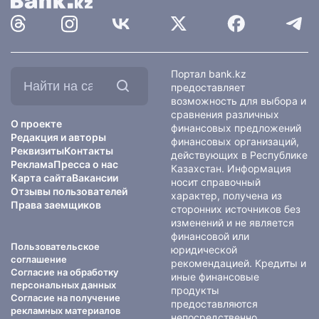
Найти
Портал bank.kz
на
предоставляет
сайте:
возможность для выбора и
сравнения различных
О проекте
финансовых предложений
Редакция и авторы
финансовых организаций,
Реквизиты
Контакты
действующих в Республике
Реклама
Пресса о нас
Казахстан. Информация
Карта сайта
Вакансии
носит справочный
Отзывы пользователей
характер, получена из
Права заемщиков
сторонних источников без
изменений и не является
финансовой или
Пользовательское
юридической
соглашение
рекомендацией. Кредиты и
Согласие на обработку
иные финансовые
персональных данных
продукты
Согласие на получение
предоставляются
рекламных материалов
непосредственно