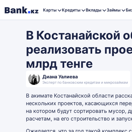
Карты
Кредиты
Вклады
Займы
Би
В Костанайской о
реализовать про
млрд тенге
Диана Уалиева
Эксперт по банковским кредитам и микрозаймам
В акимате Костанайской области расска
нескольких проектов, касающихся пере
на котором будут сортировать мусор, 
расчетам, на его строительство и запус
Ожидается, что за год такой комплекс 