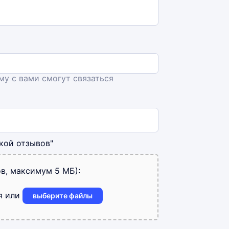
ему с вами смогут связаться
кой отзывов"
в, максимум 5 МБ):
я или
выберите файлы