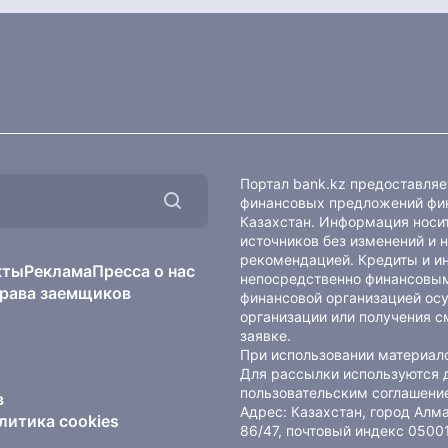
Портал bank.kz предоставля
финансовых предложений фин
Казахстан. Информация носит
источников без изменений и 
рекомендацией. Кредиты и и
кты
Реклама
Пресса о нас
непосредственно финансовым
рава заемщиков
финансовой организацией осу
организации или получения с
заявке.
При использовании материало
Для рассылки используются 
пользовательским соглашени
в
Адрес: Казахстан, город Ал
литика cookies
86/47, почтовый индекс 0500