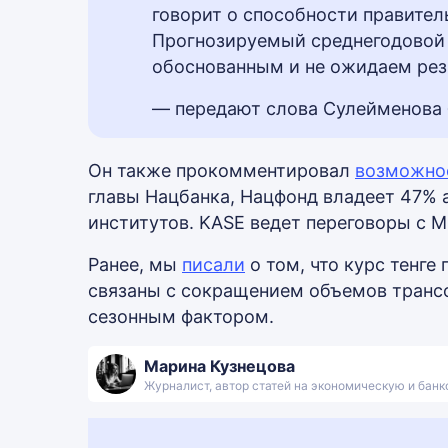
говорит о способности правител
Прогнозируемый среднегодовой к
обоснованным и не ожидаем рез
— передают слова Сулейменова 
Он также прокомментировал
возможно
главы Нацбанка, Нацфонд владеет 47% 
институтов. KASE ведет переговоры с 
Ранее, мы
писали
о том, что курс тенг
связаны с сокращением объемов трансф
сезонным фактором.
Марина Кузнецова
Журналист, автор статей на экономическую и бан