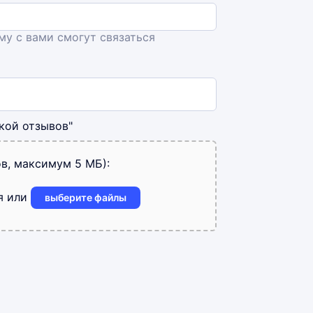
ему с вами смогут связаться
кой отзывов"
в, максимум 5 МБ):
я или
выберите файлы