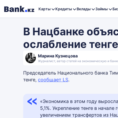
Карты
Кредиты
Вклады
Займы
Би
В Нацбанке объя
ослабление тенг
Марина Кузнецова
Журналист, автор статей на экономическую и бан
Председатель Национального банка Ти
тенге,
сообщает LS
.
«Экономика в этом году выросла
5,1%. Укрепление тенге в начале
увеличением трансфертов из На