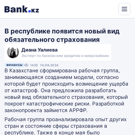
Powered
by
В республике появится новый вид
Translate
обязательного страхования
Диана Уалиева
Эксперт по банковским кредитам и микрозаймам
ФИНАНСЫ
1425
10.06.2024
В Казахстане сформирована рабочая группа,
занимающаяся созданием модели, согласно
которой будет происходить возмещение ущерба
от катастроф. Она предложила разработать
новый вид обязательного страхования, который
покроет катастрофические риски. Разработкой
законопроекта займется АРРФР.
Рабочая группа проанализировала опыт других
стран и состояние сферы страхования в
республике. Также в конце мая было