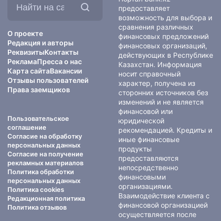
на
предоставляет
сайте:
возможность для выбора и
сравнения различных
О проекте
финансовых предложений
Редакция и авторы
финансовых организаций,
Реквизиты
Контакты
действующих в Республике
Реклама
Пресса о нас
Казахстан. Информация
Карта сайта
Вакансии
носит справочный
Отзывы пользователей
характер, получена из
Права заемщиков
сторонних источников без
изменений и не является
финансовой или
Пользовательское
юридической
соглашение
рекомендацией. Кредиты и
Согласие на обработку
иные финансовые
персональных данных
продукты
Согласие на получение
предоставляются
рекламных материалов
непосредственно
Политика обработки
финансовыми
персональных данных
организациями.
Политика cookies
Взаимодействие клиента с
Редакционная политика
финансовой организацией
Политика отзывов
осуществляется после