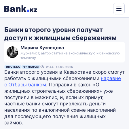
Powered
by
Банки второго уровня получат
Translate
доступ к жилищным сбережениям
Марина Кузнецова
Журналист, автор статей на экономическую и банковскую
тематику
ИПОТЕКА
ФИНАНСЫ
2144
15.09.2025
Банки второго уровня в Казахстане скоро смогут
работать с жилищными сбережениями
наравне
с Отбасы банком
. Поправки в закон «О
жилищных строительных сбережениях» уже
поступили в мажилис, и, если их примут,
частные банки смогут привлекать деньги
населения по аналогичной схеме накоплений
для последующего получения жилищных
займов.