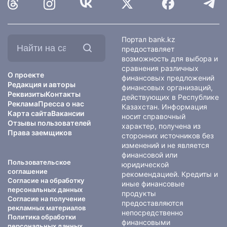
Найти
Портал bank.kz
на
предоставляет
сайте:
возможность для выбора и
сравнения различных
О проекте
финансовых предложений
Редакция и авторы
финансовых организаций,
Реквизиты
Контакты
действующих в Республике
Реклама
Пресса о нас
Казахстан. Информация
Карта сайта
Вакансии
носит справочный
Отзывы пользователей
характер, получена из
Права заемщиков
сторонних источников без
изменений и не является
финансовой или
Пользовательское
юридической
соглашение
рекомендацией. Кредиты и
Согласие на обработку
иные финансовые
персональных данных
продукты
Согласие на получение
предоставляются
рекламных материалов
непосредственно
Политика обработки
финансовыми
персональных данных