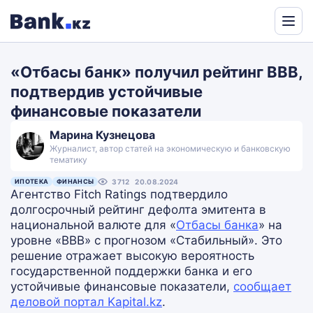
Powered
by
«Отбасы банк» получил рейтинг BBB,
Translate
подтвердив устойчивые
финансовые показатели
Марина Кузнецова
Журналист, автор статей на экономическую и банковскую
тематику
ИПОТЕКА
ФИНАНСЫ
3712
20.08.2024
Агентство Fitch Ratings подтвердило
долгосрочный рейтинг дефолта эмитента в
национальной валюте для «
Отбасы банка
» на
уровне «BBB» с прогнозом «Стабильный». Это
решение отражает высокую вероятность
государственной поддержки банка и его
устойчивые финансовые показатели,
сообщает
деловой портал Kapital.kz
.