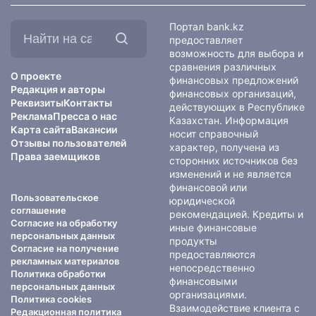
Найти
Портал bank.kz
на
предоставляет
сайте:
возможность для выбора и
сравнения различных
О проекте
финансовых предложений
Редакция и авторы
финансовых организаций,
Реквизиты
Контакты
действующих в Республике
Реклама
Пресса о нас
Казахстан. Информация
Карта сайта
Вакансии
носит справочный
Отзывы пользователей
характер, получена из
Права заемщиков
сторонних источников без
изменений и не является
финансовой или
Пользовательское
юридической
соглашение
рекомендацией. Кредиты и
Согласие на обработку
иные финансовые
персональных данных
продукты
Согласие на получение
предоставляются
рекламных материалов
непосредственно
Политика обработки
финансовыми
персональных данных
организациями.
Политика cookies
Взаимодействие клиента с
Редакционная политика