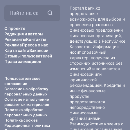
Найти
Портал bank.kz
на
предоставляет
сайте:
возможность для выбора и
сравнения различных
О проекте
финансовых предложений
Редакция и авторы
финансовых организаций,
Реквизиты
Контакты
действующих в Республике
Реклама
Пресса о нас
Казахстан. Информация
Карта сайта
Вакансии
носит справочный
Отзывы пользователей
характер, получена из
Права заемщиков
сторонних источников без
изменений и не является
финансовой или
Пользовательское
юридической
соглашение
рекомендацией. Кредиты и
Согласие на обработку
иные финансовые
персональных данных
продукты
Согласие на получение
предоставляются
рекламных материалов
непосредственно
Политика обработки
финансовыми
персональных данных
организациями.
Политика cookies
Взаимодействие клиента с
Редакционная политика
финансовой организацией