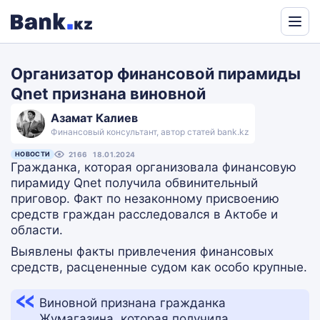
Powered
by
Организатор финансовой пирамиды
Translate
Qnet признана виновной
Азамат Калиев
Финансовый консультант, автор статей bank.kz
НОВОСТИ
2166
18.01.2024
Гражданка, которая организовала финансовую
пирамиду Qnet получила обвинительный
приговор. Факт по незаконному присвоению
средств граждан расследовался в Актобе и
области.
Выявлены факты привлечения финансовых
средств, расцененные судом как особо крупные.
Виновной признана гражданка
Жумагазина, которая получила