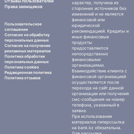
Отзывы пользователей
характер, получена из
Права заемщиков
сторонних источников без
изменений и не является
финансовой или
Пользовательское
юридической
соглашение
рекомендацией. Кредиты и
Согласие на обработку
иные финансовые
персональных данных
продукты
Согласие на получение
предоставляются
рекламных материалов
непосредственно
Политика обработки
финансовыми
персональных данных
организациями.
Политика cookies
Взаимодействие клиента с
Редакционная политика
финансовой организацией
Политика отзывов
осуществляется после
перехода на сайт данной
организации или получения
смс-сообщения на номер
телефона, указанный в
заявке.
При использовании
материалов гиперссылка
на bank.kz обязательна.
Для рассылки