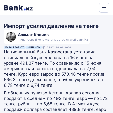
Powered
by
Импорт усилил давление на тенге
Translate
Азамат Калиев
Финансовый консультант, автор статей bank.kz
КУРСЫ ВАЛЮТ
ФИНАНСЫ
2897
16.06.2026
Национальный банк Казахстана установил
официальный курс доллара на 16 июня на
уровне 491,37 тенге. По сравнению с 15 июня
американская валюта подорожала на 2,04
тенге. Курс евро вырос до 570,48 тенге против
566,3 тенге днем ранее, а рубль укрепился до
6,78 тенге с 6,74 тенге.
В обменных пунктах Астаны доллар сегодня
продают в среднем по 492 тенге, евро — по 572
тенге, рубль — по 6,65 тенге. В Алматы курс
продажи доллара составляет 489,8 тенге, евро