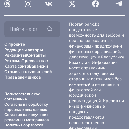
Найти
Портал bank.kz
на
предоставляет
сайте:
возможность для выбора и
сравнения различных
О проекте
финансовых предложений
Редакция и авторы
финансовых организаций,
Реквизиты
Контакты
действующих в Республике
Реклама
Пресса о нас
Казахстан. Информация
Карта сайта
Вакансии
носит справочный
Отзывы пользователей
характер, получена из
Права заемщиков
сторонних источников без
изменений и не является
финансовой или
Пользовательское
юридической
соглашение
рекомендацией. Кредиты и
Согласие на обработку
иные финансовые
персональных данных
продукты
Согласие на получение
предоставляются
рекламных материалов
непосредственно
Политика обработки
финансовыми