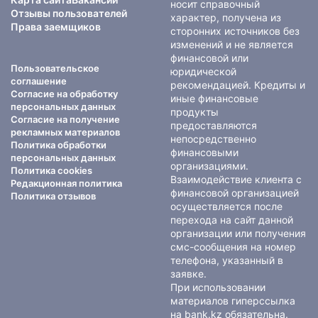
носит справочный
Отзывы пользователей
характер, получена из
Права заемщиков
сторонних источников без
изменений и не является
финансовой или
Пользовательское
юридической
соглашение
рекомендацией. Кредиты и
Согласие на обработку
иные финансовые
персональных данных
продукты
Согласие на получение
предоставляются
рекламных материалов
непосредственно
Политика обработки
финансовыми
персональных данных
организациями.
Политика cookies
Взаимодействие клиента с
Редакционная политика
финансовой организацией
Политика отзывов
осуществляется после
перехода на сайт данной
организации или получения
смс-сообщения на номер
телефона, указанный в
заявке.
При использовании
материалов гиперссылка
на bank.kz обязательна.