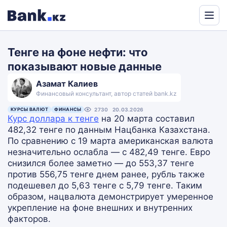
Powered
by
Тенге на фоне нефти: что
Translate
показывают новые данные
Азамат Калиев
Финансовый консультант, автор статей bank.kz
КУРСЫ ВАЛЮТ
ФИНАНСЫ
2730
20.03.2026
Курс доллара к тенге
на 20 марта составил
482,32 тенге по данным Нацбанка Казахстана.
По сравнению с 19 марта американская валюта
незначительно ослабла — с 482,49 тенге. Евро
снизился более заметно — до 553,37 тенге
против 556,75 тенге днем ранее, рубль также
подешевел до 5,63 тенге с 5,79 тенге. Таким
образом, нацвалюта демонстрирует умеренное
укрепление на фоне внешних и внутренних
факторов.