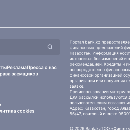
Портал bank.kz предоставля
финансовых предложений фин
Казахстан. Информация носит
источников без изменений и 
рекомендацией. Кредиты и и
кты
Реклама
Пресса о нас
непосредственно финансовым
рава заемщиков
финансовой организацией осу
организации или получения с
заявке.
При использовании материало
Для рассылки используются 
пользовательским соглашени
в
Адрес: Казахстан, город Ал
литика cookies
86/47, почтовый индекс 0500
© 2026 Bank.kz
ТОО «Финтех