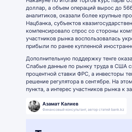
Накануне по итогам торгов курс пары U
доллар, а объем операций вырос до 566
аналитиков, оказали более крупные пр
Нацбанка, субъектов квазигосударствен
компенсировало спрос со стороны компа
участников рынка воспользовалась ук
прибыли по ранее купленной иностранн
Дополнительную поддержку тенге оказ
Слабые данные по рынку труда в США 
процентной ставки ФРС, а инвесторы т
решение регулятора в сентябре. На это
пункта, а интерес участников рынка к 
Азамат Калиев
Финансовый консультант, автор статей bank.kz