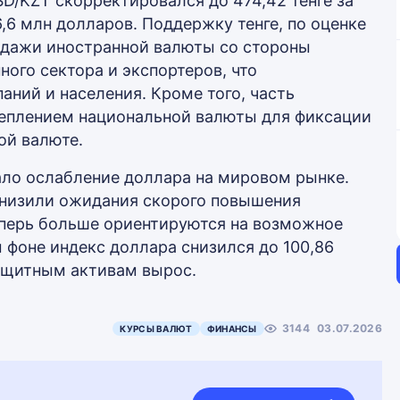
SD/KZT скорректировался до 474,42 тенге за
,6 млн долларов. Поддержку тенге, по оценке
одажи иностранной валюты со стороны
ного сектора и экспортеров, что
ний и населения. Кроме того, часть
реплением национальной валюты для фиксации
ой валюте.
ало ослабление доллара на мировом рынке.
снизили ожидания скорого повышения
еперь больше ориентируются на возможное
м фоне индекс доллара снизился до 100,86
защитным активам вырос.
3144
03.07.2026
КУРСЫ ВАЛЮТ
ФИНАНСЫ