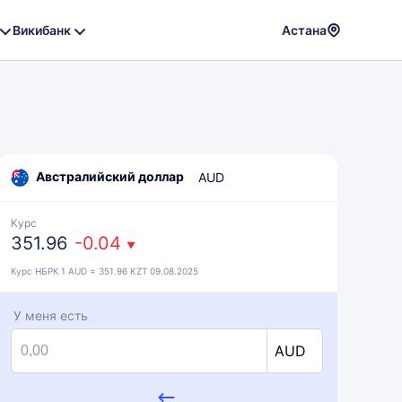
Викибанк
Астана
Powere
by
Translat
Австралийский доллар
AUD
Курс
351.96
-0.04
▼
Курс НБРК 1 AUD = 351.96 KZT 09.08.2025
У меня есть
AUD