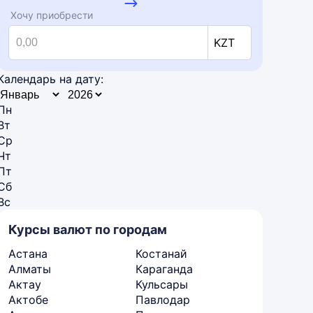
Хочу приобрести
KZT
Календарь на дату:
Пн
Вт
Ср
Чт
Пт
Сб
Вс
Курсы валют по городам
Астана
Костанай
Алматы
Караганда
Актау
Кульсары
Актобе
Павлодар