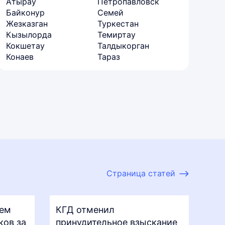
Атырау
Петропавловск
Байконур
Семей
Жезказган
Туркестан
Кызылорда
Темиртау
Кокшетау
Талдыкорган
Конаев
Тараз
Страница статей
ъем
КГД отменил
ков за
принудительное взыскание