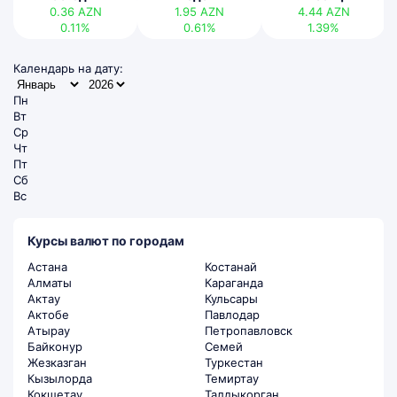
0.36
AZN
1.95
AZN
4.44
AZN
0.11%
0.61%
1.39%
Календарь на дату:
Пн
Вт
Ср
Чт
Пт
Сб
Вс
Курсы валют по городам
Астана
Костанай
Алматы
Караганда
Актау
Кульсары
Актобе
Павлодар
Атырау
Петропавловск
Байконур
Семей
Жезказган
Туркестан
Кызылорда
Темиртау
Кокшетау
Талдыкорган