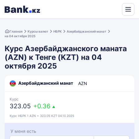
Powered
by
Главная
Курсы валют
НБРК
Азербайджанский манат
Translate
на 04 октября 2025
Курс Азербайджанского маната
(AZN) к Тенге (KZT) на 04
октября 2025
Азербайджанский манат
AZN
Курс
323.05
+0.36
▲
Курс НБРК 1 AZN = 323.05 KZT 04.10.2025
У меня есть