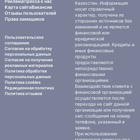
Реклама
Пресса о нас
Казахстан. Информация
Карта сайта
Вакансии
носит справочный
Отзывы пользователей
характер, получена из
Права заемщиков
сторонних источников без
изменений и не является
финансовой или
Пользовательское
юридической
соглашение
рекомендацией. Кредиты и
Согласие на обработку
иные финансовые
персональных данных
продукты
Согласие на получение
предоставляются
рекламных материалов
непосредственно
Политика обработки
финансовыми
персональных данных
организациями.
Политика cookies
Взаимодействие клиента с
Редакционная политика
финансовой организацией
Политика отзывов
осуществляется после
перехода на сайт данной
организации или получения
смс-сообщения на номер
телефона, указанный в
заявке.
При использовании
материалов гиперссылка