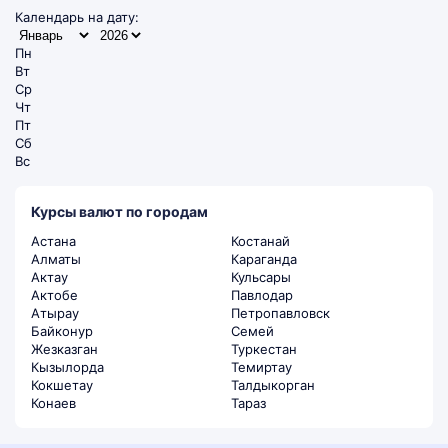
Календарь на дату:
Пн
Вт
Ср
Чт
Пт
Сб
Вс
Курсы валют по городам
Астана
Костанай
Алматы
Караганда
Актау
Кульсары
Актобе
Павлодар
Атырау
Петропавловск
Байконур
Семей
Жезказган
Туркестан
Кызылорда
Темиртау
Кокшетау
Талдыкорган
Конаев
Тараз