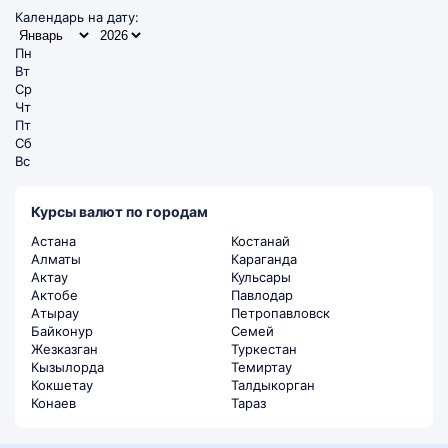
Календарь на дату:
Пн
Вт
Ср
Чт
Пт
Сб
Вс
Курсы валют по городам
Астана
Костанай
Алматы
Караганда
Актау
Кульсары
Актобе
Павлодар
Атырау
Петропавловск
Байконур
Семей
Жезказган
Туркестан
Кызылорда
Темиртау
Кокшетау
Талдыкорган
Конаев
Тараз