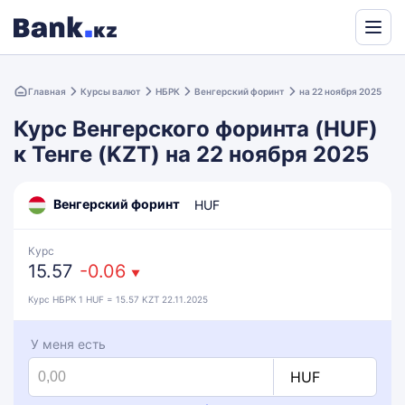
Powered
by
Главная
Курсы валют
НБРК
Венгерский форинт
на 22 ноября 2025
Translate
Курс Венгерского форинта (HUF)
к Тенге (KZT) на 22 ноября 2025
Венгерский форинт
HUF
Курс
15.57
-0.06
▼
Курс НБРК 1 HUF = 15.57 KZT 22.11.2025
У меня есть
HUF