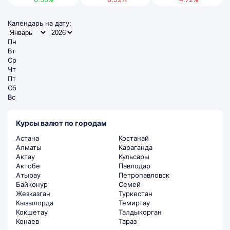
Календарь на дату:
Пн
Вт
Ср
Чт
Пт
Сб
Вс
Курсы валют по городам
Астана
Костанай
Алматы
Караганда
Актау
Кульсары
Актобе
Павлодар
Атырау
Петропавловск
Байконур
Семей
Жезказган
Туркестан
Кызылорда
Темиртау
Кокшетау
Талдыкорган
Конаев
Тараз