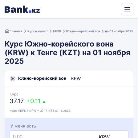
Powered
by
Главная
Курсы валют
НБРК
Южно-корейский вон
на 01 ноября 2025
Translate
Курс Южно-корейского вона
(KRW) к Тенге (KZT) на 01 ноября
2025
Южно-корейский вон
KRW
Курс
37.17
+0.11
▲
Курс НБРК 1 KRW = 37.17 KZT 01.11.2025
У меня есть
KRW