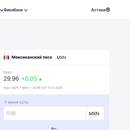
Викибанк
Астана
Powere
by
Translat
Мексиканский песо
MXN
Курс
29.96
+0.05
▲
Курс НБРК 1 MXN = 29.96 KZT 01.10.2025
У меня есть
MXN