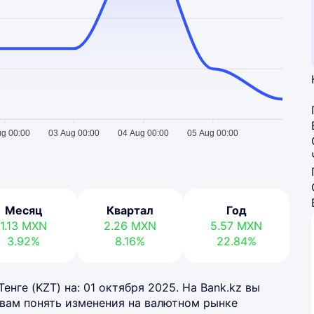
ug 00:00
03 Aug 00:00
04 Aug 00:00
05 Aug 00:00
Месяц
Квартал
Год
1.13
MXN
2.26
MXN
5.57
MXN
3.92%
8.16%
22.84%
енге (KZT) на: 01 октября 2025. На Bank.kz вы
 вам понять изменения на валютном рынке