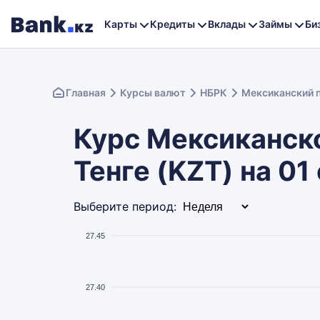
Карты
Кредиты
Вклады
Займы
Би
Главная
Курсы валют
НБРК
Мексиканский 
Курс Мексиканско
Тенге (KZT) на 01
Выберите период:
27.45
27.40