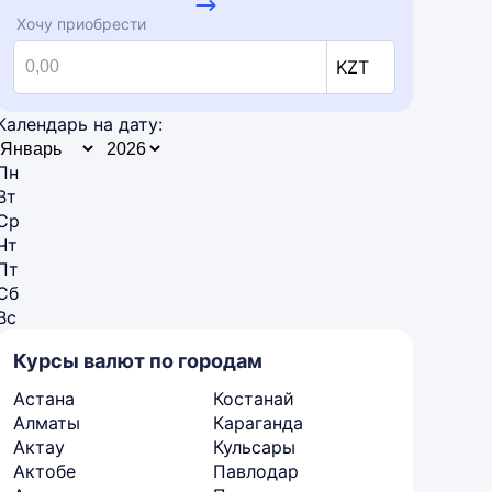
Хочу приобрести
KZT
Календарь на дату:
Пн
Вт
Ср
Чт
Пт
Сб
Вс
Курсы валют по городам
Астана
Костанай
Алматы
Караганда
Актау
Кульсары
Актобе
Павлодар