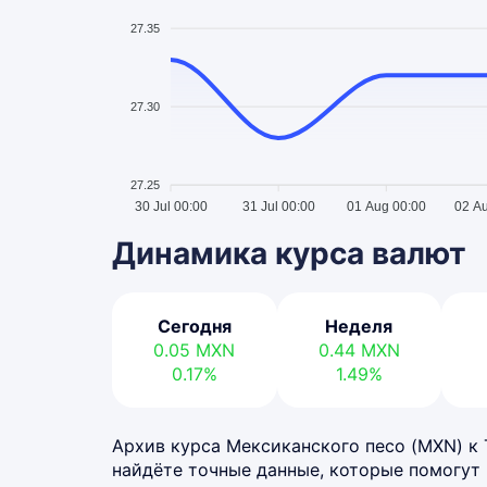
27.35
27.30
27.25
30 Jul 00:00
31 Jul 00:00
01 Aug 00:00
02 A
Динамика курса валют
Сегодня
Неделя
0.05
MXN
0.44
MXN
0.17%
1.49%
Архив курса Мексиканского песо (MXN) к Т
найдёте точные данные, которые помогут