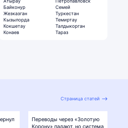
Атырау
Петропавловск
Байконур
Семей
Жезказган
Туркестан
Кызылорда
Темиртау
Кокшетау
Талдыкорган
Конаев
Тараз
Страница статей
вернул
Переводы через «Золотую
Корону» падают, но система