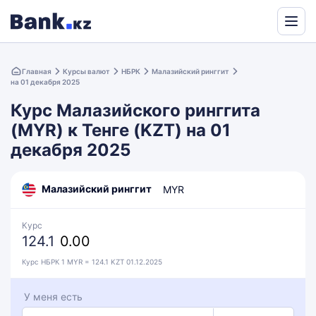
Powered
by
Главная
Курсы валют
НБРК
Малазийский ринггит
Translate
на 01 декабря 2025
Курс Малазийского ринггита
(MYR) к Тенге (KZT) на 01
декабря 2025
Малазийский ринггит
MYR
Курс
124.1
0.00
Курс НБРК 1 MYR = 124.1 KZT 01.12.2025
У меня есть