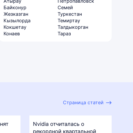
Атырау
Петропавловск
Байконур
Семей
Жезказган
Туркестан
Кызылорда
Темиртау
Кокшетау
Талдыкорган
Конаев
Тараз
Страница статей
нят
Nvidia отчиталась о
рекордной квартальной