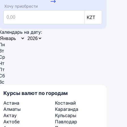
Хочу приобрести
KZT
Календарь на дату:
Пн
Вт
Ср
Чт
Пт
Сб
Вс
Курсы валют по городам
Астана
Костанай
Алматы
Караганда
Актау
Кульсары
Актобе
Павлодар