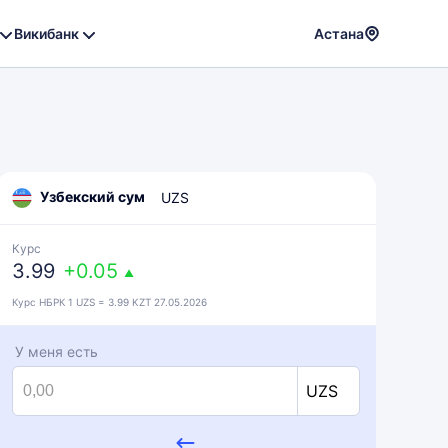
Викибанк
Астана
Powere
by
Translat
Узбекский сум
UZS
Курс
3.99
+0.05
▲
Курс НБРК 1 UZS = 3.99 KZT 27.05.2026
У меня есть
UZS