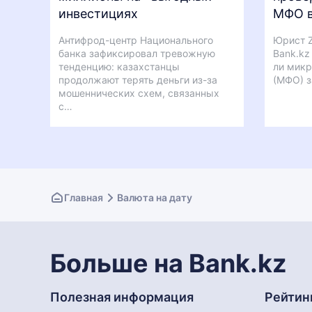
инвестициях
МФО в
Антифрод-центр Национального
Юрист Z
банка зафиксировал тревожную
Bank.kz
тенденцию: казахстанцы
ли микр
продолжают терять деньги из-за
(МФО) з
мошеннических схем, связанных
с…
Главная
Валюта на дату
Больше на Bank.kz
Полезная информация
Рейтин