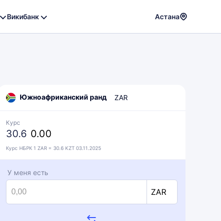
Викибанк
Астана
Powere
by
Translat
Южноафриканский ранд
ZAR
Курс
30.6
0.00
Курс НБРК 1 ZAR = 30.6 KZT 03.11.2025
У меня есть
ZAR