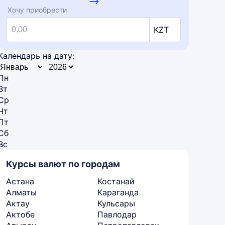
Хочу приобрести
KZT
Календарь на дату:
Пн
Вт
Ср
Чт
Пт
Сб
Вс
Курсы валют по городам
Астана
Костанай
Алматы
Караганда
Актау
Кульсары
Актобе
Павлодар