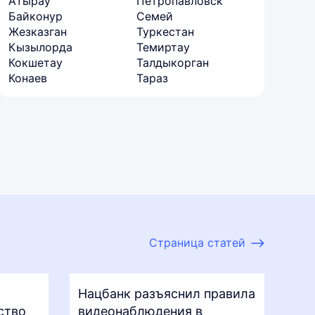
Атырау
Петропавловск
Байконур
Семей
Жезказган
Туркестан
Кызылорда
Темиртау
Кокшетау
Талдыкорган
Конаев
Тараз
Страница статей
Нацбанк разъяснил правила
ство
видеонаблюдения в