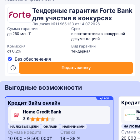
Тендерные гарантии Forte Bank
для участия в конкурсах
Лицензия №1.1.965.133 от 14.07.2026
Сумма гарантии
Срок
до 250 млн ₸
в соответствии с конкурсной
документацией
Комиссия
Вид гарантии
от 0,2%
тендерная
Без обеспечения
Подать заявку
Выгодные возможности
ТОП
Кредит
Кредит Займ онлайн
Б
Home Credit Bank
3,3
3,9
3
3.9
rating
rating
НА ЛЮБЫ
НА ЛЮБЫЕ ЦЕЛИ
ОНЛАЙН
НАЛИЧНЫМИ
Сумма к
Сумма кредита
Ставка
20 000 
10 000 – 9 500 000₸
19 – 38 %