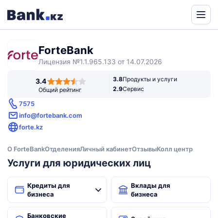
Powered
by
ForteBank
Translate
Лицензия №1.1.965.133 от 14.07.2026
3,4
3.8
Продукты и услуги
3.4
rating
2.9
Сервис
Общий рейтинг
7575
info@fortebank.com
forte.kz
О ForteBank
Отделения
Личный кабинет
Отзывы
Колл центр
Услуги для юридических лиц
Кредиты для
Вклады для
бизнеса
бизнеса
Банковские