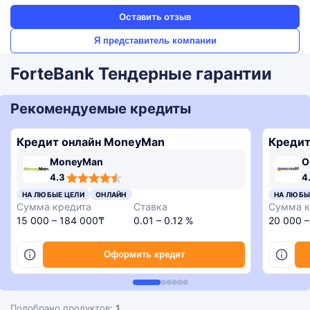
Оставить отзыв
Я представитель компании
ForteBank Тендерные гарантии
Рекомендуемые кредиты
Кредит онлайн MoneyMan
Кредит
MoneyMan
O
4,3
4,6
4,3
3,4
4.3
4
rating
rating
rating
rating
4,8
НА ЛЮБЫЕ ЦЕЛИ
ОНЛАЙН
НА ЛЮБЫ
rating
Сумма кредита
Ставка
Сумма к
15 000 – 184 000₸
0.01 – 0.12 %
20 000 
Оформить кредит
Подобрано продуктов:
1