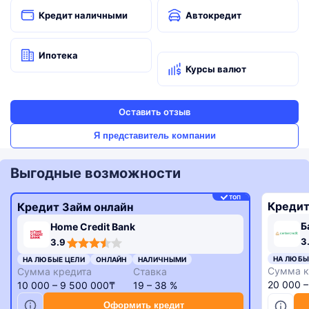
Кредит наличными
Автокредит
Ипотека
Курсы валют
Оставить отзыв
Я представитель компании
Выгодные возможности
ТОП
Кредит
Кредит Займ онлайн
Б
Home Credit Bank
3,3
3,9
3
3.9
rating
rating
НА ЛЮБЫ
НА ЛЮБЫЕ ЦЕЛИ
ОНЛАЙН
НАЛИЧНЫМИ
Сумма к
Сумма кредита
Ставка
20 000 
10 000 – 9 500 000₸
19 – 38 %
Оформить кредит