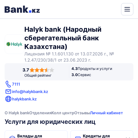
Powered
by
Halyk bank (Народный
Translate
сберегательный банк
Казахстана)
Лицензия № 1.1.601.130 от 13.07.2026 г., №
1.2.47/230/38/1 от 23.06.2023 г.
3,7
4.3
Продукты и услуги
3.7
rating
3.0
Сервис
Общий рейтинг
7111
info@halykbank.kz
halykbank.kz
О Halyk bank
Отделения
Колл центр
Отзывы
Личный кабинет
Услуги для юридических лиц
Вклады для
Кредиты для