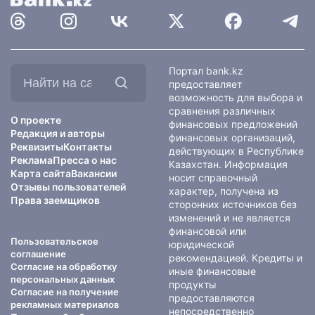
Найти
Портал bank.kz
на
предоставляет
сайте:
возможность для выбора и
сравнения различных
О проекте
финансовых предложений
Редакция и авторы
финансовых организаций,
Реквизиты
Контакты
действующих в Республике
Реклама
Пресса о нас
Казахстан. Информация
Карта сайта
Вакансии
носит справочный
Отзывы пользователей
характер, получена из
Права заемщиков
сторонних источников без
изменений и не является
финансовой или
Пользовательское
юридической
соглашение
рекомендацией. Кредиты и
Согласие на обработку
иные финансовые
персональных данных
продукты
Согласие на получение
предоставляются
рекламных материалов
непосредственно