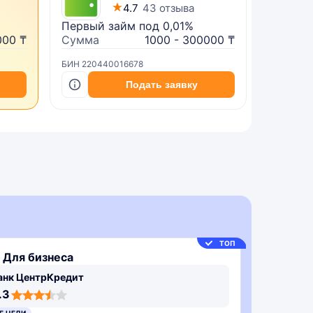
4.7
43 отзыва
Первый займ под 0,01%
Микрок
000 ₸
Сумма
1000 - 300000 ₸
Сумма
БИН 220440016678
БИН 2402
Подать заявку
ТОП
 Для бизнеса
анк ЦентрКредит
.3