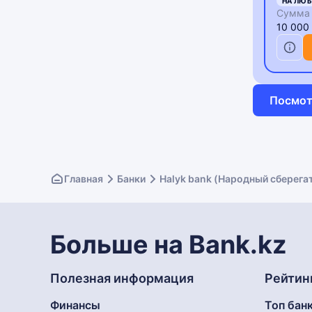
НА ЛЮБ
Сумма 
10 000
Посмот
Главная
Банки
Halyk bank (Народный сберега
Больше на Bank.kz
Полезная информация
Рейтин
Финансы
Топ бан