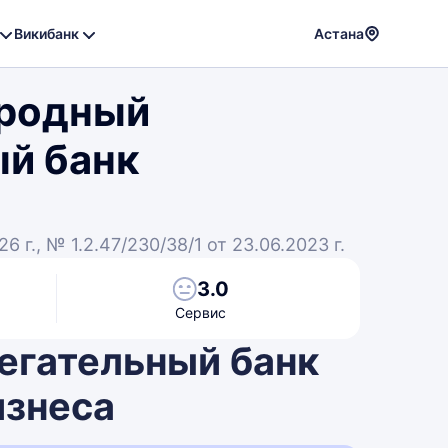
Викибанк
Астана
Powere
ародный
by
Translat
ый банк
26 г., № 1.2.47/230/38/1 от 23.06.2023 г.
3.0
Сервис
егательный банк
изнеса