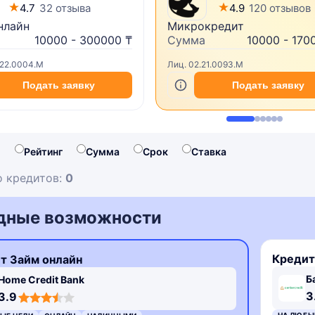
4.7
32 отзыва
4.9
120 отзывов
нлайн
Микрокредит
10000 - 300000 ₸
Сумма
10000 - 170
.22.0004.M
Лиц. 02.21.0093.M
Подать заявку
Подать заявку
:
Рейтинг
Сумма
Срок
Ставка
 кредитов:
0
дные возможности
Кредит
т Займ онлайн
Б
Home Credit Bank
3
3.9