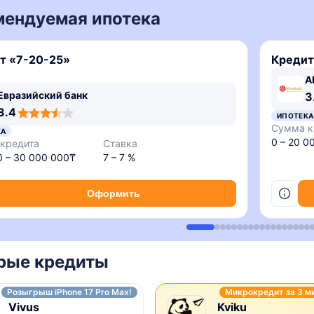
мендуемая ипотека
т «7-20-25»
Кредит
A
Евразийский банк
3
3.4
ИПОТЕКА
Сумма к
КА
0 – 20 0
кредита
Ставка
0 – 30 000 000₸
7 – 7 %
Оформить
рые кредиты
Розыгрыш iPhone 17 Pro Max!
Микрокредит за 3 м
Vivus
Kviku