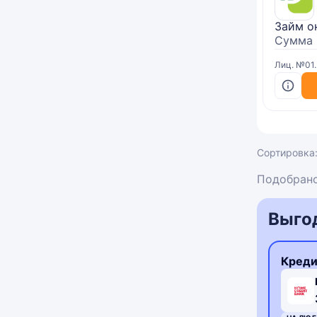
Займ о
Сумма
Лиц. №01
Сортировка
Подобрано
Выго
Креди
3,3
3,9
rating
rating