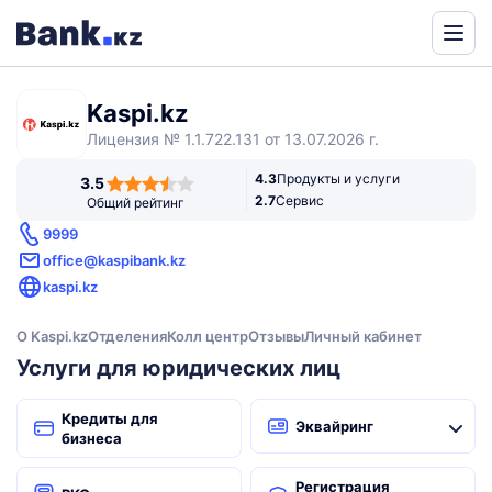
Powered
by
Kaspi.kz
Translate
Лицензия № 1.1.722.131 от 13.07.2026 г.
3,5
4.3
Продукты и услуги
3.5
rating
2.7
Сервис
Общий рейтинг
9999
office@kaspibank.kz
kaspi.kz
О Kaspi.kz
Отделения
Колл центр
Отзывы
Личный кабинет
Услуги для юридических лиц
Кредиты для
Эквайринг
бизнеса
Регистрация