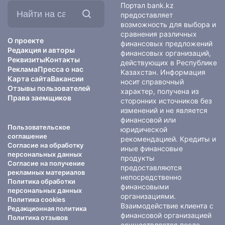
Найти
Портал bank.kz
на
предоставляет
сайте:
возможность для выбора и
сравнения различных
О проекте
финансовых предложений
Редакция и авторы
финансовых организаций,
Реквизиты
Контакты
действующих в Республике
Реклама
Пресса о нас
Казахстан. Информация
Карта сайта
Вакансии
носит справочный
Отзывы пользователей
характер, получена из
Права заемщиков
сторонних источников без
изменений и не является
финансовой или
Пользовательское
юридической
соглашение
рекомендацией. Кредиты и
Согласие на обработку
иные финансовые
персональных данных
продукты
Согласие на получение
предоставляются
рекламных материалов
непосредственно
Политика обработки
финансовыми
персональных данных
организациями.
Политика cookies
Взаимодействие клиента с
Редакционная политика
финансовой организацией
Политика отзывов
осуществляется после