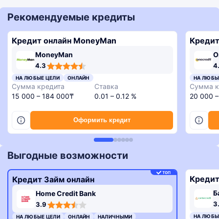
Рекомендуемые кредиты
Кредит онлайн MoneyMan
Кредит
MoneyMan
O
4,3
4,6
4,3
3,4
4.3
4
rating
rating
rating
rating
4,8
НА ЛЮБЫЕ ЦЕЛИ
ОНЛАЙН
НА ЛЮБЫ
rating
Сумма кредита
Ставка
Сумма к
15 000 – 184 000₸
0.01 – 0.12 %
20 000 
Оформить кредит
Выгодные возможности
ТОП
Кредит
Кредит Займ онлайн
Б
Home Credit Bank
3,3
3,9
3
3.9
rating
rating
НА ЛЮБЫ
НА ЛЮБЫЕ ЦЕЛИ
ОНЛАЙН
НАЛИЧНЫМИ