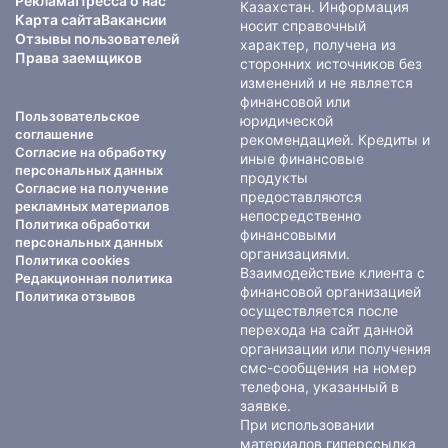
Реклама
Пресса о нас
Казахстан. Информация
Карта сайта
Вакансии
носит справочный
Отзывы пользователей
характер, получена из
Права заемщиков
сторонних источников без
изменений и не является
финансовой или
Пользовательское
юридической
соглашение
рекомендацией. Кредиты и
Согласие на обработку
иные финансовые
персональных данных
продукты
Согласие на получение
предоставляются
рекламных материалов
непосредственно
Политика обработки
финансовыми
персональных данных
организациями.
Политика cookies
Взаимодействие клиента с
Редакционная политика
финансовой организацией
Политика отзывов
осуществляется после
перехода на сайт данной
организации или получения
смс-сообщения на номер
телефона, указанный в
заявке.
При использовании
материалов гиперссылка