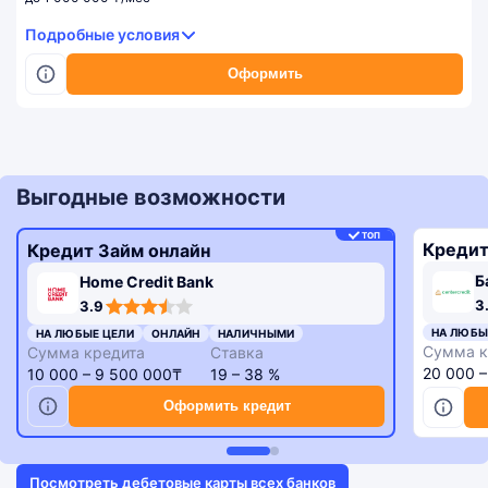
Подробные условия
Оформить
Выгодные возможности
ТОП
Кредит
Кредит Займ онлайн
Б
Home Credit Bank
3,3
3,9
3
3.9
rating
rating
НА ЛЮБЫ
НА ЛЮБЫЕ ЦЕЛИ
ОНЛАЙН
НАЛИЧНЫМИ
Сумма к
Сумма кредита
Ставка
20 000 
10 000 – 9 500 000₸
19 – 38 %
Оформить кредит
Посмотреть дебетовые карты всех банков