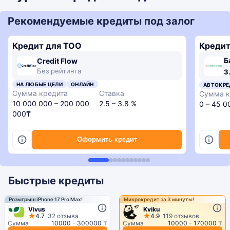
Рекомендуемые кредиты под залог
Кредит для ТОО
Кредит
Б
Credit Flow
3,3
3,4
3,3
3,7
3,7
3,5
3,7
3,4
Без рейтинга
3
rating
rating
rating
rating
rating
rating
rating
rating
4,1
3,7
НА ЛЮБЫЕ ЦЕЛИ
ОНЛАЙН
АВТОКРЕ
rating
rating
Сумма кредита
Ставка
Сумма к
10 000 000 – 200 000
2.5 – 3.8 %
0 – 45 
000₸
Оформить кредит
Быстрые кредиты
Розыгрыш iPhone 17 Pro Max!
Микрокредит за 3 минуты!
Vivus
Kviku
4.7
32 отзыва
4.9
119 отзывов
Сумма
10000 - 300000 ₸
Сумма
10000 - 170000 ₸