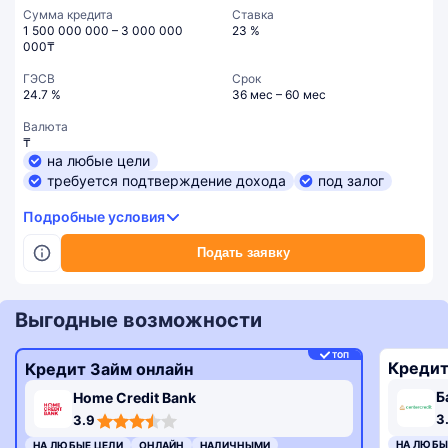
Сумма кредита
Ставка
1 500 000 000 – 3 000 000
23 %
000₸
ГЭСВ
Срок
24.7 %
36 мес – 60 мес
Валюта
₸
на любые цели
требуется подтверждение дохода
под залог
Подробные условия
Подать заявку
Выгодные возможности
ТОП
Кредит
Кредит Займ онлайн
Б
Home Credit Bank
3,3
3,9
3
3.9
rating
rating
НА ЛЮБЫ
НА ЛЮБЫЕ ЦЕЛИ
ОНЛАЙН
НАЛИЧНЫМИ