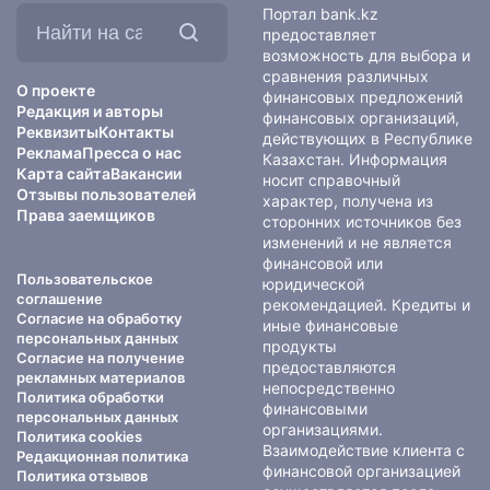
Найти
Портал bank.kz
на
предоставляет
сайте:
возможность для выбора и
сравнения различных
О проекте
финансовых предложений
Редакция и авторы
финансовых организаций,
Реквизиты
Контакты
действующих в Республике
Реклама
Пресса о нас
Казахстан. Информация
Карта сайта
Вакансии
носит справочный
Отзывы пользователей
характер, получена из
Права заемщиков
сторонних источников без
изменений и не является
финансовой или
Пользовательское
юридической
соглашение
рекомендацией. Кредиты и
Согласие на обработку
иные финансовые
персональных данных
продукты
Согласие на получение
предоставляются
рекламных материалов
непосредственно
Политика обработки
финансовыми
персональных данных
организациями.
Политика cookies
Взаимодействие клиента с
Редакционная политика
финансовой организацией
Политика отзывов