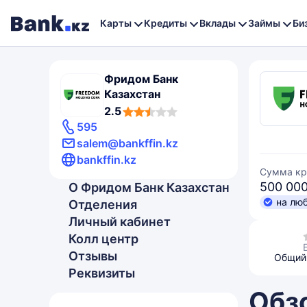
Карты
Кредиты
Вклады
Займы
Би
Фридом Банк
Казахстан
2,5
2.5
rating
595
salem@bankffin.kz
bankffin.kz
Сумма кр
500 000
О Фридом Банк Казахстан
на лю
Отделения
Личный кабинет
Колл центр
Отзывы
Общий 
Реквизиты
Обз