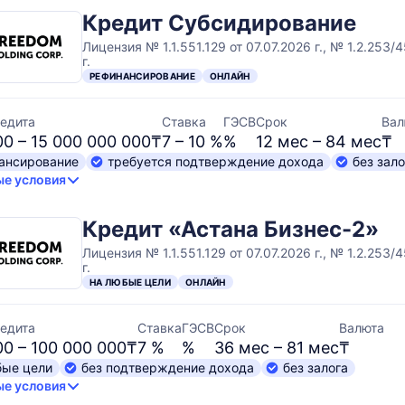
Кредит Субсидирование
Лицензия № 1.1.551.129 от 07.07.2026 г., № 1.2.253/
г.
РЕФИНАНСИРОВАНИЕ
ОНЛАЙН
едита
Ставка
ГЭСВ
Срок
Вал
00 – 15 000 000 000₸
7 – 10 %
%
12 мес – 84 мес
₸
ансирование
требуется подтверждение дохода
без зало
е условия
Кредит «Астана Бизнес-2»
Лицензия № 1.1.551.129 от 07.07.2026 г., № 1.2.253/
г.
НА ЛЮБЫЕ ЦЕЛИ
ОНЛАЙН
едита
Ставка
ГЭСВ
Срок
Валюта
00 – 100 000 000₸
7 %
%
36 мес – 81 мес
₸
бые цели
без подтверждение дохода
без залога
е условия