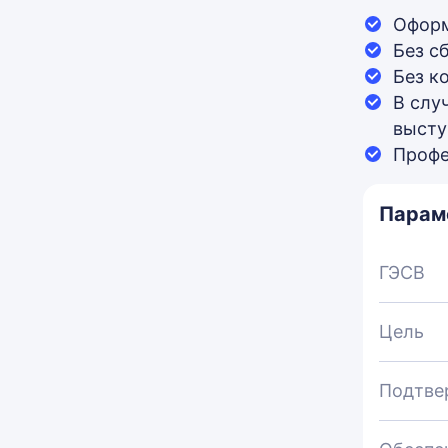
Оформ
Без с
Без к
В слу
высту
Профе
Парам
ГЭСВ
Цель
Подтве