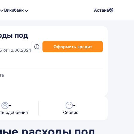
Викибанк
Астана
Powere
by
оды под
Translat
Оформить кредит
45 от 12.06.2024
та
-
-
ть одобрения
Сервис
ные расходы под