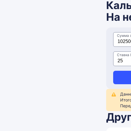
Каль
На н
Сумма 
Ставка (
Данн
Итог
Пере
Друг