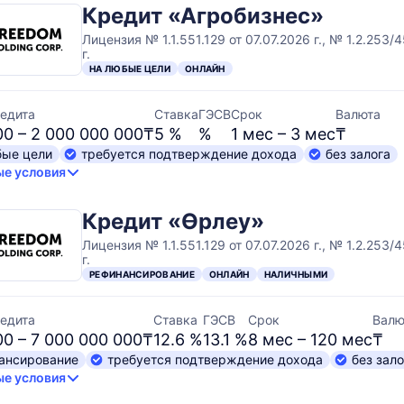
Кредит «Агробизнес»
Лицензия № 1.1.551.129 от 07.07.2026 г., № 1.2.253/
г.
НА ЛЮБЫЕ ЦЕЛИ
ОНЛАЙН
едита
Ставка
ГЭСВ
Срок
Валюта
00 – 2 000 000 000₸
5 %
%
1 мес – 3 мес
₸
бые цели
требуется подтверждение дохода
без залога
е условия
Кредит «Өрлеу»
Лицензия № 1.1.551.129 от 07.07.2026 г., № 1.2.253/
г.
РЕФИНАНСИРОВАНИЕ
ОНЛАЙН
НАЛИЧНЫМИ
едита
Ставка
ГЭСВ
Срок
Валю
00 – 7 000 000 000₸
12.6 %
13.1 %
8 мес – 120 мес
₸
ансирование
требуется подтверждение дохода
без зало
е условия