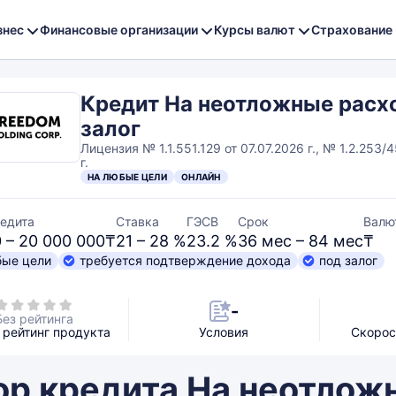
знес
Финансовые организации
Курсы валют
Страхование
Кредит На неотложные расх
залог
Лицензия № 1.1.551.129 от 07.07.2026 г., № 1.2.253/
г.
НА ЛЮБЫЕ ЦЕЛИ
ОНЛАЙН
едита
Ставка
ГЭСВ
Срок
Валю
 – 20 000 000₸
21 – 28 %
23.2 %
36 мес – 84 мес
₸
бые цели
требуется подтверждение дохода
под залог
-
Без рейтинга
рейтинг продукта
Условия
Скорос
ор кредита На неотлож