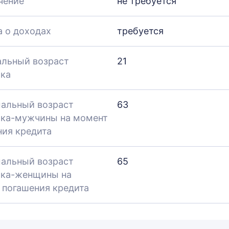
чение
не требуется
а о доходах
требуется
льный возраст
21
ка
альный возраст
63
ка-мужчины на момент
ния кредита
альный возраст
65
ка-женщины на
 погашения кредита