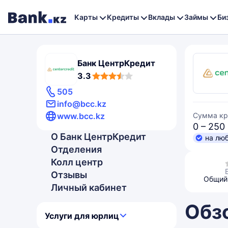
Карты
Кредиты
Вклады
Займы
Би
Банк ЦентрКредит
3,3
3.3
rating
505
info@bcc.kz
www.bcc.kz
Сумма кр
0 – 250
О Банк ЦентрКредит
на лю
Отделения
Колл центр
Отзывы
Общий 
Личный кабинет
Обз
Услуги для юрлиц