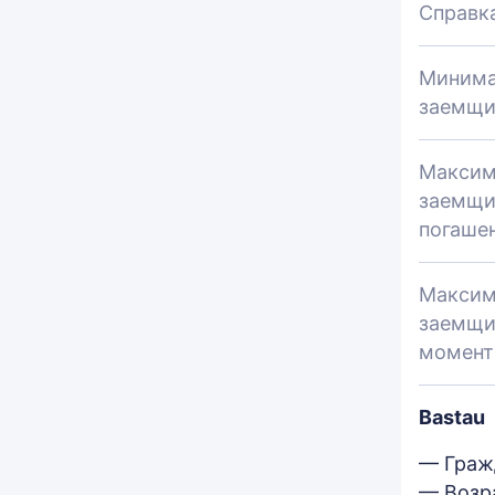
Справк
Минима
заемщи
Максим
заемщи
погаше
Максим
заемщи
момент
Bastau
— Граж
— Возра