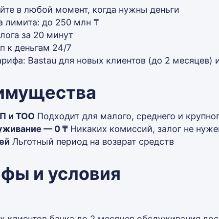
йте в любой момент, когда нужны деньги
 лимита: до 250 млн ₸
алога за 20 минут
п к деньгам 24/7
арифа: Bastau для новых клиентов (до 2 месяцев) 
имущества
П и ТОО
Подходит для малого, среднего и крупно
уживание — 0 ₸
Никаких комиссий, залог не нуже
ей
Льготный период на возврат средств
фы и условия
х клиентов банка до 2 месяцев обслуживания дост