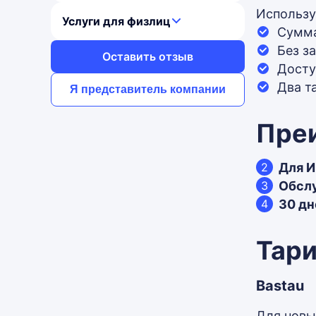
Использу
Услуги для физлиц
Сумма
Без з
Оставить отзыв
Досту
Два т
Я представитель компании
Пре
Для И
Обсл
30 дн
Тари
Bastau
Для новы