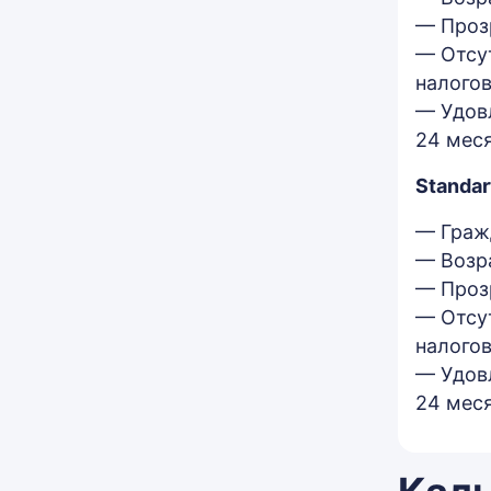
— Проз
— Отсут
налогов
— Удовл
24 мес
Standar
— Граж
— Возра
— Проз
— Отсут
налогов
— Удовл
24 мес