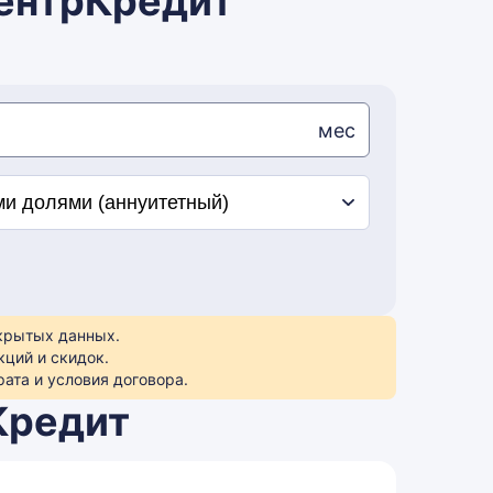
ЦентрКредит
мес
ткрытых данных.
кций и скидок.
ата и условия договора.
Кредит