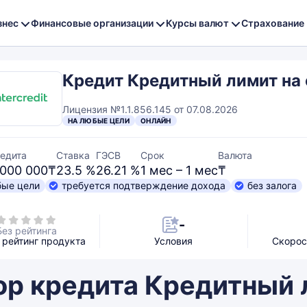
знес
Финансовые организации
Курсы валют
Страхование
Кредит Кредитный лимит на 
Лицензия №1.1.856.145 от 07.08.2026
НА ЛЮБЫЕ ЦЕЛИ
ОНЛАЙН
едита
Ставка
ГЭСВ
Срок
Валюта
 000 000₸
23.5 %
26.21 %
1 мес – 1 мес
₸
бые цели
требуется подтверждение дохода
без залога
-
Без рейтинга
рейтинг продукта
Условия
Скорос
ор кредита Кредитный 