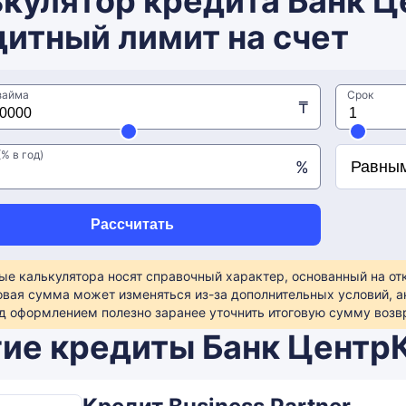
кулятор кредита Банк 
итный лимит на счет
займа
Срок
₸
% в год)
%
Рассчитать
ые калькулятора носят справочный характер, основанный на о
овая сумма может изменяться из-за дополнительных условий, а
д оформлением полезно заранее уточнить итоговую сумму возвр
ие кредиты Банк Центр