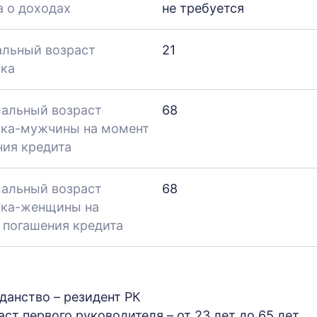
а о доходах
не требуется
льный возраст
21
ка
альный возраст
68
ка-мужчины на момент
ния кредита
альный возраст
68
ка-женщины на
 погашения кредита
данство – резидент РК
ст первого руководителя – от 23 лет до 65 лет