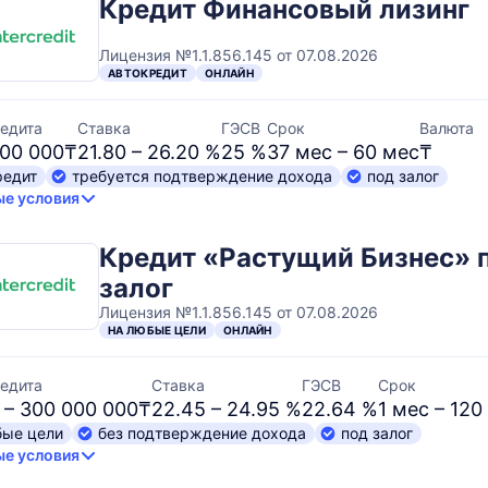
Кредит Финансовый лизинг
Лицензия №1.1.856.145 от 07.08.2026
АВТОКРЕДИТ
ОНЛАЙН
едита
Ставка
ГЭСВ
Срок
Валюта
000 000₸
21.80 – 26.20 %
25 %
37 мес – 60 мес
₸
редит
требуется подтверждение дохода
под залог
е условия
Кредит «Растущий Бизнес» 
залог
Лицензия №1.1.856.145 от 07.08.2026
НА ЛЮБЫЕ ЦЕЛИ
ОНЛАЙН
едита
Ставка
ГЭСВ
Срок
 – 300 000 000₸
22.45 – 24.95 %
22.64 %
1 мес – 120
бые цели
без подтверждение дохода
под залог
е условия