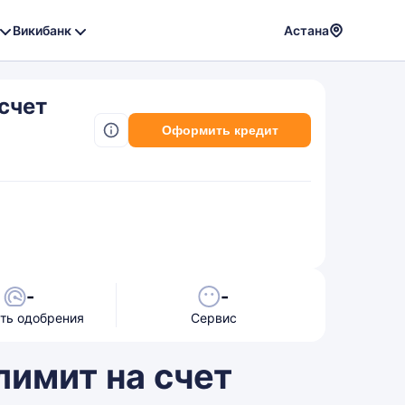
Викибанк
Астана
Powere
by
счет
Translat
Оформить кредит
-
-
ть одобрения
Сервис
лимит на счет