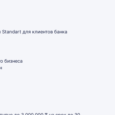
и Standart для клиентов банка
го бизнеса
н
упно до 3 000 000 ₸ на срок до 30