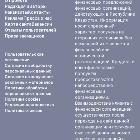
О проекте
финансовых предложений
Редакция и авторы
финансовых организаций,
Реквизиты
Контакты
действующих в Республике
Реклама
Пресса о нас
Казахстан. Информация
Карта сайта
Вакансии
носит справочный
Отзывы пользователей
характер, получена из
Права заемщиков
сторонних источников без
изменений и не является
финансовой или
Пользовательское
юридической
соглашение
рекомендацией. Кредиты и
Согласие на обработку
иные финансовые
персональных данных
продукты
Согласие на получение
предоставляются
рекламных материалов
непосредственно
Политика обработки
финансовыми
персональных данных
организациями.
Политика cookies
Взаимодействие клиента с
Редакционная политика
финансовой организацией
Политика отзывов
осуществляется после
перехода на сайт данной
организации или получения
смс-сообщения на номер
телефона, указанный в