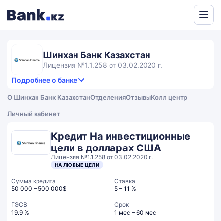
Powered
by
Translate
Шинхан Банк Казахстан
Лицензия №1.1.258 от 03.02.2020 г.
Подробнее о банке
4,6
5.0
Продукты и услуги
4.6
О Шинхан Банк Казахстан
Отделения
Отзывы
Колл центр
rating
4.1
Сервис
Общий рейтинг
Личный кабинет
Кредит На инвестиционные
цели в долларах США
Лицензия №1.1.258 от 03.02.2020 г.
НА ЛЮБЫЕ ЦЕЛИ
Сумма кредита
Ставка
50 000 – 500 000$
5 – 11 %
ГЭСВ
Срок
19.9 %
1 мес – 60 мес