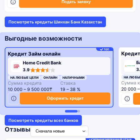
Подать заявку
Посмотреть кредиты Шинхан Банк Казахстан
Выгодные возможности
ТОП
Кредит
Кредит Займ онлайн
Б
Home Credit Bank
3,3
3,9
3
3.9
rating
rating
НА ЛЮБЫ
НА ЛЮБЫЕ ЦЕЛИ
ОНЛАЙН
НАЛИЧНЫМИ
Сумма к
Сумма кредита
Ставка
20 000 
10 000 – 9 500 000₸
19 – 38 %
Оформить кредит
Посмотреть кредиты всех банков
Отзывы
ВЕРИФИЦИРОВАННЫЙ ОТЗЫВ