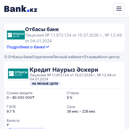
Powered
by
Отбасы банк
Translate
Лицензия № 1.1.972.134 от 15.07.2026 г., № 1.2.49
от 04.01.2024
Подробнее о банке
2,8
3.3
Продукты и услуги
2.8
О Отбасы банк
Отделения
Личный кабинет
Отзывы
Колл центр
rating
2.2
Сервис
Общий рейтинг
Кредит Наурыз Әскери
Лицензия № 1.1.972.134 от 15.07.2026 г., № 1.2.49 от
04.01.2024
НА ЛЮБЫЕ ЦЕЛИ
Сумма кредита
Ставка
0 – 80 000 000₸
9 %
ГЭСВ
Срок
9.7 %
36 мес – 228 мес
Валюта
₸