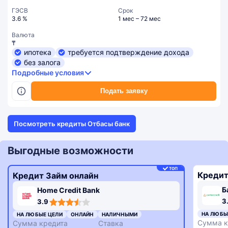
ГЭСВ
Срок
3.6 %
1 мес – 72 мес
Валюта
₸
ипотека
требуется подтверждение дохода
без залога
Подробные условия
Подать заявку
Посмотреть кредиты Отбасы банк
Выгодные возможности
ТОП
Кредит
Кредит Займ онлайн
Б
Home Credit Bank
3,3
3,9
3
3.9
rating
rating
НА ЛЮБЫ
НА ЛЮБЫЕ ЦЕЛИ
ОНЛАЙН
НАЛИЧНЫМИ
Сумма к
Сумма кредита
Ставка