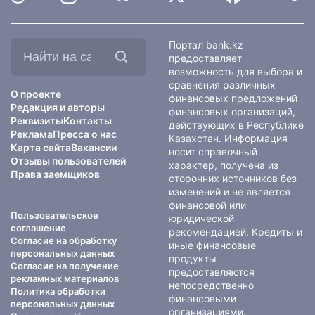
Найти
Портал bank.kz
на
предоставляет
сайте:
возможность для выбора и
сравнения различных
О проекте
финансовых предложений
Редакция и авторы
финансовых организаций,
Реквизиты
Контакты
действующих в Республике
Реклама
Пресса о нас
Казахстан. Информация
Карта сайта
Вакансии
носит справочный
Отзывы пользователей
характер, получена из
Права заемщиков
сторонних источников без
изменений и не является
финансовой или
Пользовательское
юридической
соглашение
рекомендацией. Кредиты и
Согласие на обработку
иные финансовые
персональных данных
продукты
Согласие на получение
предоставляются
рекламных материалов
непосредственно
Политика обработки
финансовыми
персональных данных
организациями.