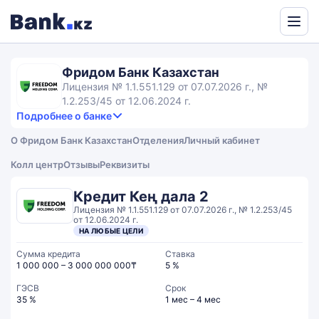
Powered
by
Фридом Банк Казахстан
Translate
Лицензия № 1.1.551.129 от 07.07.2026 г., №
1.2.253/45 от 12.06.2024 г.
Подробнее о банке
2,5
2.7
Продукты и услуги
2.5
О Фридом Банк Казахстан
Отделения
Личный кабинет
rating
2.3
Сервис
Общий рейтинг
Колл центр
Отзывы
Реквизиты
Кредит Кең дала 2
Лицензия № 1.1.551.129 от 07.07.2026 г., № 1.2.253/45
от 12.06.2024 г.
НА ЛЮБЫЕ ЦЕЛИ
Сумма кредита
Ставка
1 000 000 – 3 000 000 000₸
5 %
ГЭСВ
Срок
35 %
1 мес – 4 мес