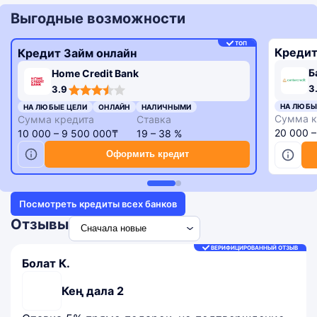
Выгодные возможности
ТОП
Кредит
Кредит Займ онлайн
Б
Home Credit Bank
3,3
3,9
3
3.9
rating
rating
НА ЛЮБЫ
НА ЛЮБЫЕ ЦЕЛИ
ОНЛАЙН
НАЛИЧНЫМИ
Сумма к
Сумма кредита
Ставка
20 000 
10 000 – 9 500 000₸
19 – 38 %
Оформить кредит
Посмотреть кредиты всех банков
Отзывы
ВЕРИФИЦИРОВАННЫЙ ОТЗЫВ
Болат К.
Кең дала 2