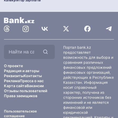
Калькулятор зарплаты
Найти
Портал bank.kz
на
предоставляет
сайте:
возможность для выбора и
сравнения различных
О проекте
финансовых предложений
Редакция и авторы
финансовых организаций,
Реквизиты
Контакты
действующих в Республике
Реклама
Пресса о нас
Казахстан. Информация
Карта сайта
Вакансии
носит справочный
Отзывы пользователей
характер, получена из
Права заемщиков
сторонних источников без
изменений и не является
финансовой или
Пользовательское
юридической
соглашение
рекомендацией. Кредиты и