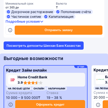
Минимальный срок
Валюта
от 365 дн
₸
Досрочное расторжение
Пополнение счёта
Частичное снятие
Капитализация
Подробные условия
Отправить заявку
Посмотреть депозиты Шинхан Банк Казахстан
Выгодные возможности
ТОП
Кредит
Кредит Займ онлайн
Б
Home Credit Bank
3,3
3,9
3
3.9
rating
rating
НА ЛЮБЫ
НА ЛЮБЫЕ ЦЕЛИ
ОНЛАЙН
НАЛИЧНЫМИ
Сумма к
Сумма кредита
Ставка
20 000 
10 000 – 9 500 000₸
19 – 38 %
Оформить кредит