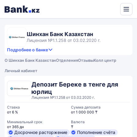
Powered
by
Translate
Шинхан Банк Казахстан
Лицензия №1.1.258 от 03.02.2020 г.
Подробнее о банке
4,6
5.0
Продукты и услуги
4.6
О Шинхан Банк Казахстан
Отделения
Отзывы
Колл центр
rating
4.1
Сервис
Общий рейтинг
Личный кабинет
Депозит Береке в тенге для
юрлиц
Лицензия №1.1.258 от 03.02.2020 г.
Ставка
Сумма депозита
от 6 %
от 1 000 000 ₸
Минимальный срок
Валюта
от 365 дн
₸
Досрочное расторжение
Пополнение счёта