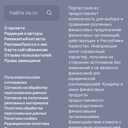
Найти
Портал bank.kz
на
предоставляет
сайте:
возможность для выбора и
сравнения различных
О проекте
финансовых предложений
Редакция и авторы
финансовых организаций,
Реквизиты
Контакты
действующих в Республике
Реклама
Пресса о нас
Казахстан. Информация
Карта сайта
Вакансии
носит справочный
Отзывы пользователей
характер, получена из
Права заемщиков
сторонних источников без
изменений и не является
финансовой или
Пользовательское
юридической
соглашение
рекомендацией. Кредиты и
Согласие на обработку
иные финансовые
персональных данных
продукты
Согласие на получение
предоставляются
рекламных материалов
непосредственно
Политика обработки
финансовыми
персональных данных
организациями.
Политика cookies
Взаимодействие клиента с
Редакционная политика
финансовой организацией