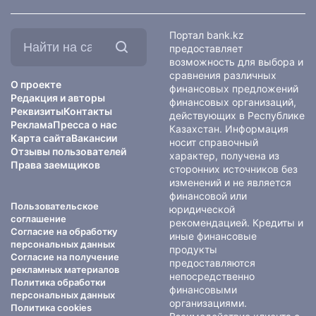
Найти
Портал bank.kz
на
предоставляет
сайте:
возможность для выбора и
сравнения различных
О проекте
финансовых предложений
Редакция и авторы
финансовых организаций,
Реквизиты
Контакты
действующих в Республике
Реклама
Пресса о нас
Казахстан. Информация
Карта сайта
Вакансии
носит справочный
Отзывы пользователей
характер, получена из
Права заемщиков
сторонних источников без
изменений и не является
финансовой или
Пользовательское
юридической
соглашение
рекомендацией. Кредиты и
Согласие на обработку
иные финансовые
персональных данных
продукты
Согласие на получение
предоставляются
рекламных материалов
непосредственно
Политика обработки
финансовыми
персональных данных
организациями.
Политика cookies