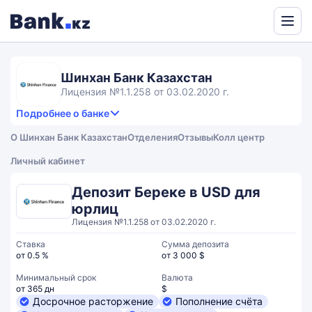
Powered
by
Translate
Шинхан Банк Казахстан
Лицензия №1.1.258 от 03.02.2020 г.
Подробнее о банке
4,6
5.0
Продукты и услуги
4.6
О Шинхан Банк Казахстан
Отделения
Отзывы
Колл центр
rating
4.1
Сервис
Общий рейтинг
Личный кабинет
Депозит Береке в USD для
юрлиц
Лицензия №1.1.258 от 03.02.2020 г.
Ставка
Сумма депозита
от 0.5 %
от 3 000 $
Минимальный срок
Валюта
от 365 дн
$
Досрочное расторжение
Пополнение счёта