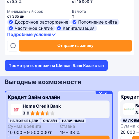
от 8.3 %
от 15 000 ₸
Минимальный срок
Валюта
от 365 дн
₸
Досрочное расторжение
Пополнение счёта
Частичное снятие
Капитализация
Подробные условия
Отправить заявку
Посмотреть депозиты Шинхан Банк Казахстан
Выгодные возможности
ТОП
Кредит
Кредит Займ онлайн
Б
Home Credit Bank
3,3
3,9
3
3.9
rating
rating
НА ЛЮБЫ
НА ЛЮБЫЕ ЦЕЛИ
ОНЛАЙН
НАЛИЧНЫМИ
Сумма к
Сумма кредита
Ставка
20 000 
10 000 – 9 500 000₸
19 – 38 %