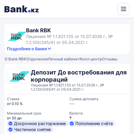
Powered
by
Bank RBK
Translate
Лицензия № 1.1.821.135 от 15.07.2026 г., №
1.2.100/245/41 от 05.04.2021 г.
Подробнее о банке
3,9
4.5
Продукты и услуги
3.9
О Bank RBK
Отделения
Личный кабинет
Колл центр
Отзывы
rating
3.2
Сервис
Общий рейтинг
Депозит До востребования для
корпораций
Лицензия № 1.1.821.135 от 15.07.2026 г., №
1.2.100/245/41 от 05.04.2021 г.
Ставка
Сумма депозита
от 0.10 %
---
Минимальный срок
Валюта
от 30 дн
₸
Досрочное расторжение
Пополнение счёта
Частичное снятие