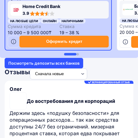
Б
Home Credit Bank
3,3
3,9
3
3.9
rating
rating
НА ЛЮБЫ
НА ЛЮБЫЕ ЦЕЛИ
ОНЛАЙН
НАЛИЧНЫМИ
Сумма к
Сумма кредита
Ставка
20 000 
10 000 – 9 500 000₸
19 – 38 %
Оформить кредит
Посмотреть депозиты всех банков
Отзывы
ВЕРИФИЦИРОВАННЫЙ ОТЗЫВ
Олег
До востребования для корпораций
Держим здесь «подушку безопасности» для
операционных расходов… так как средства
доступны 24/7 без ограничений. мизерная
процентная ставка, которая едва покрывает