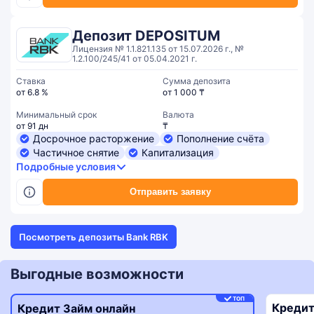
Депозит DEPOSITUM
Лицензия № 1.1.821.135 от 15.07.2026 г., №
1.2.100/245/41 от 05.04.2021 г.
Ставка
Сумма депозита
от 6.8 %
от 1 000 ₸
Минимальный срок
Валюта
от 91 дн
₸
Досрочное расторжение
Пополнение счёта
Частичное снятие
Капитализация
Подробные условия
Отправить заявку
Посмотреть депозиты Bank RBK
Выгодные возможности
ТОП
Кредит
Кредит Займ онлайн