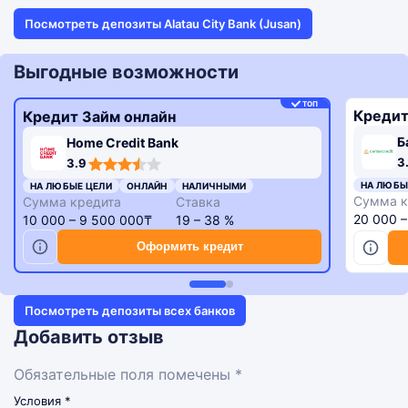
Посмотреть депозиты Alatau City Bank (Jusan)
Выгодные возможности
ТОП
Кредит
Кредит Займ онлайн
Б
Home Credit Bank
3,3
3,9
3
3.9
rating
rating
НА ЛЮБЫ
НА ЛЮБЫЕ ЦЕЛИ
ОНЛАЙН
НАЛИЧНЫМИ
Сумма к
Сумма кредита
Ставка
20 000 
10 000 – 9 500 000₸
19 – 38 %
Оформить кредит
Посмотреть депозиты всех банков
Добавить отзыв
Обязательные поля помечены *
Условия *