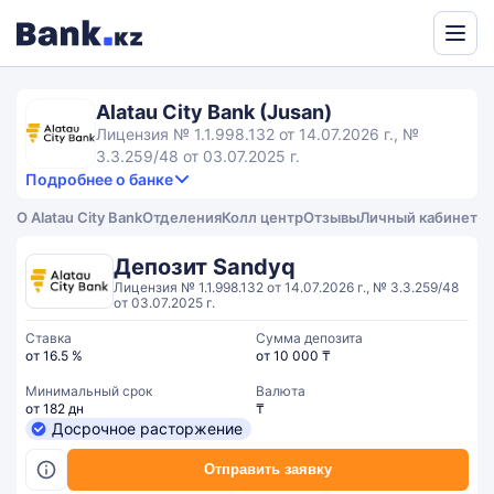
Powered
by
Alatau City Bank (Jusan)
Translate
Лицензия № 1.1.998.132 от 14.07.2026 г., №
3.3.259/48 от 03.07.2025 г.
Подробнее о банке
4,3
5.0
Продукты и услуги
4.3
О Alatau City Bank
Отделения
Колл центр
Отзывы
Личный кабинет
rating
3.5
Сервис
Общий рейтинг
Депозит Sandyq
Лицензия № 1.1.998.132 от 14.07.2026 г., № 3.3.259/48
от 03.07.2025 г.
Ставка
Сумма депозита
от 16.5 %
от 10 000 ₸
Минимальный срок
Валюта
от 182 дн
₸
Досрочное расторжение
Отправить заявку