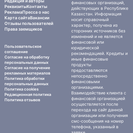
Редакция и авторы
финансовых организаций,
Реквизиты
Контакты
действующих в Республике
Реклама
Пресса о нас
Казахстан. Информация
Карта сайта
Вакансии
носит справочный
Отзывы пользователей
характер, получена из
Права заемщиков
сторонних источников без
изменений и не является
финансовой или
Пользовательское
юридической
соглашение
рекомендацией. Кредиты и
Согласие на обработку
иные финансовые
персональных данных
продукты
Согласие на получение
предоставляются
рекламных материалов
непосредственно
Политика обработки
финансовыми
персональных данных
организациями.
Политика cookies
Взаимодействие клиента с
Редакционная политика
финансовой организацией
Политика отзывов
осуществляется после
перехода на сайт данной
организации или получения
смс-сообщения на номер
телефона, указанный в
заявке.