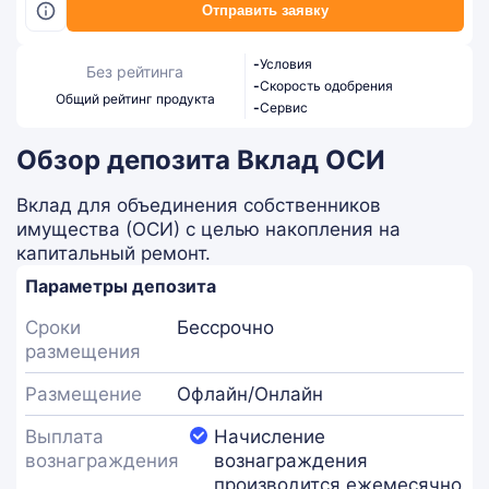
Отправить заявку
-
Условия
Без рейтинга
-
Скорость одобрения
Общий рейтинг продукта
-
Сервис
Обзор депозита Вклад ОСИ
Вклад для объединения собственников
имущества (ОСИ) с целью накопления на
капитальный ремонт.
Параметры депозита
Сроки
Бессрочно
размещения
Размещение
Офлайн/Онлайн
Выплата
Начисление
вознаграждения
вознаграждения
производится ежемесячно