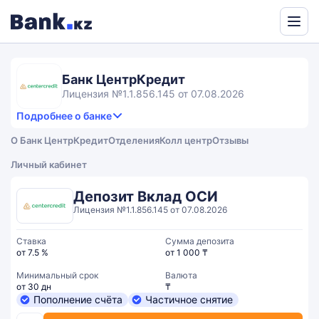
Powered
by
Translate
Банк ЦентрКредит
Лицензия №1.1.856.145 от 07.08.2026
Подробнее о банке
3,3
4.1
Продукты и услуги
3.3
О Банк ЦентрКредит
Отделения
Колл центр
Отзывы
rating
2.4
Сервис
Общий рейтинг
Личный кабинет
Депозит Вклад ОСИ
Лицензия №1.1.856.145 от 07.08.2026
Ставка
Сумма депозита
от 7.5 %
от 1 000 ₸
Минимальный срок
Валюта
от 30 дн
₸
Пополнение счёта
Частичное снятие