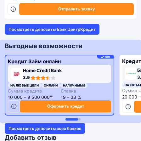
Отправить заявку
Посмотреть депозиты Банк ЦентрКредит
Выгодные возможности
ТОП
Кредит
Кредит Займ онлайн
Б
Home Credit Bank
3,3
3,9
3
3.9
rating
rating
НА ЛЮБЫ
НА ЛЮБЫЕ ЦЕЛИ
ОНЛАЙН
НАЛИЧНЫМИ
Сумма к
Сумма кредита
Ставка
20 000 
10 000 – 9 500 000₸
19 – 38 %
Оформить кредит
Посмотреть депозиты всех банков
Добавить отзыв